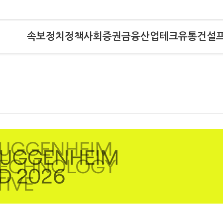
속보
정치
정책
사회
증권
금융
산업
테크
유통
건설