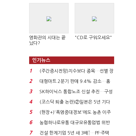
영화관의 시대는 끝
"CD로 구워오세요"
났다?
인기뉴스
1
(주간증시전망)지수보다 종목…선별 장
세 이어진다...
2
대형마트 2분기 판매 9.4% 감소…홈
플러스 사태 여파...
3
SK하이닉스 통합노조 신설 추진…구성
원 간 성과급 불...
4
(코스닥 퇴출 논란)②일본은 5년 기다
려주는데 우리는 ...
5
(현장+)'폭염중대경보'에도 농촌 이주
노동자는 강행군…'야...
6
농협하나로유통 대규모유통업법 위반
적발…공정위, 과...
7
건설 한계기업 5년 새 3배↑…PF·주택