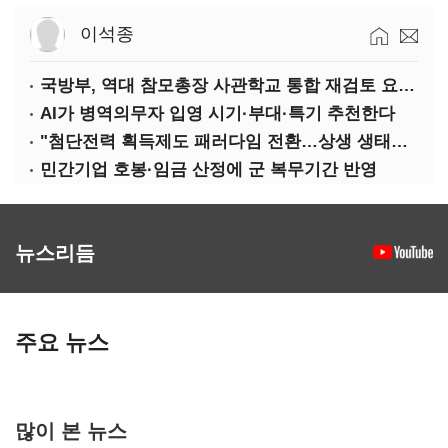
이석종
국방부, 역대 참모총장 사관학교 통합 재검토 요구에 "다양한 의견 수렴해 합리적 시스템 만들 것"
AI가 병역의무자 입영 시기·부대·특기 추천한다
"첨단전력 획득제도 패러다임 전환…상생 생태계 조성해 대체불가 K-방산 도약"
민간기업 호봉·임금 산정에 군 복무기간 반영
뉴스리듬
주요 뉴스
많이 본 뉴스