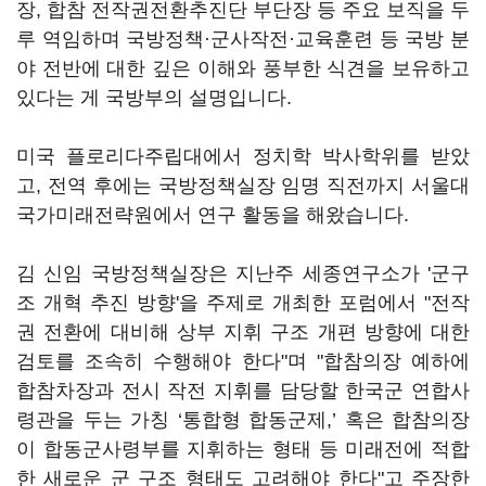
장, 합참 전작권전환추진단 부단장 등 주요 보직을 두
루 역임하며 국방정책·군사작전·교육훈련 등 국방 분
야 전반에 대한 깊은 이해와 풍부한 식견을 보유하고
있다는 게 국방부의 설명입니다.
미국 플로리다주립대에서 정치학 박사학위를 받았
고, 전역 후에는 국방정책실장 임명 직전까지 서울대
국가미래전략원에서 연구 활동을 해왔습니다.
김 신임 국방정책실장은 지난주 세종연구소가 '군구
조 개혁 추진 방향'을 주제로 개최한 포럼에서 "전작
권 전환에 대비해 상부 지휘 구조 개편 방향에 대한
검토를 조속히 수행해야 한다"며 "합참의장 예하에
합참차장과 전시 작전 지휘를 담당할 한국군 연합사
령관을 두는 가칭 ‘통합형 합동군제,’ 혹은 합참의장
이 합동군사령부를 지휘하는 형태 등 미래전에 적합
한 새로운 군 구조 형태도 고려해야 한다"고 주장한