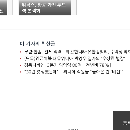
위닉스, 항공·가전 투트
첸
랙 본격화
이 기자의 최신글
니
무림·한솔, 관세 직격…깨끗한나라·유한킴벌리, 수익성 악
(단독)임금체불 대유위니아 박영우 일가의 '수상한 별장'
경동나비엔, 3분기 영업익 80억…전년비 78%↓
"30년 충성했는데"…위니아 직원들 "돌아온 건 '배신'"