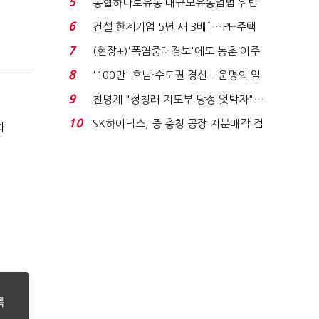
5
농협하나로유통 대규모유통업법 위반
적발…공정위, 과...
6
건설 한계기업 5년 새 3배↑…PF·주택
침체에 재무 ...
7
(현장+)'폭염중대경보'에도 농촌 이주
노동자는 강행군…'야...
8
'100만' 호남·수도권 경선…운명의 일
주일
9
친명계 "정청래 지도부 당정 엇박자"…
친청계 "신천지 오...
10
SK하이닉스, 중 충칭 공장 지분매각 검
화
토?…“확정된 바...