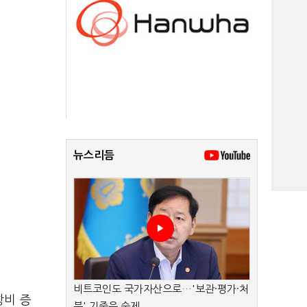
뉴스리듬
비트코인도 국가자산으로…'보관·평가·처
항비 증
분' 기준은 숙제