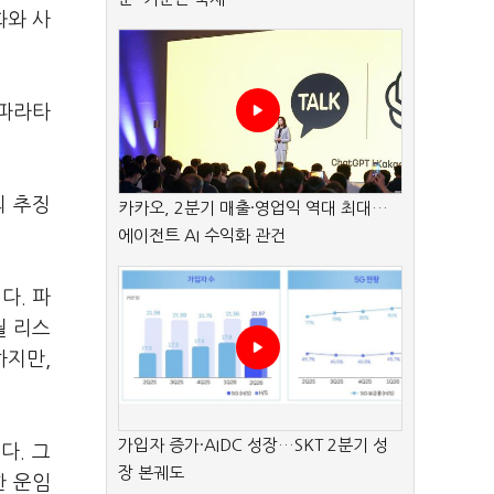
화와 사
 파라타
의 추징
카카오, 2분기 매출·영업익 역대 최대…
에이전트 AI 수익화 관건
다. 파
월 리스
하지만,
가입자 증가·AIDC 성장…SKT 2분기 성
다. 그
장 본궤도
한 운임