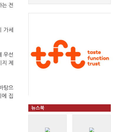
하는 전
이 가세
에 우선
미지 제
 바탕으
비에 집
뉴스북