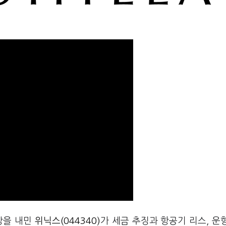
장을 내민
위닉스(044340)
가 세금 추징과 항공기 리스, 운