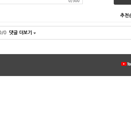
0
/
300
추천
0/0
댓글 더보기