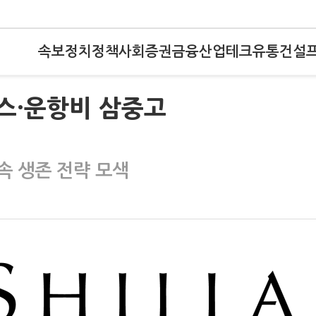
속보
정치
정책
사회
증권
금융
산업
테크
유통
건설
리스·운항비 삼중고
 속 생존 전략 모색