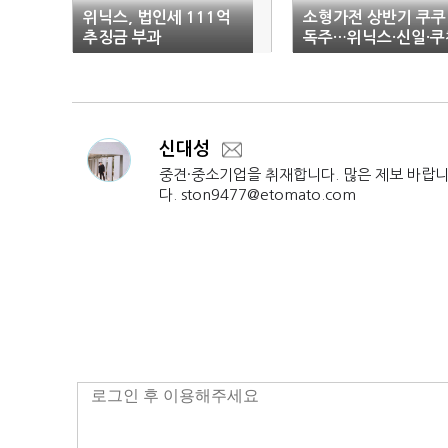
위닉스, 법인세 111억
소형가전 상반기 쿠쿠
추징금 부과
독주…위닉스·신일·쿠
'분주'
신대성
중견·중소기업을 취재합니다. 많은 제보 바랍
다. ston9477@etomato.com