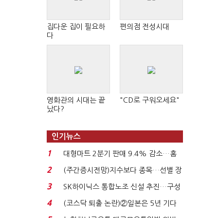
집다운 집이 필요하
편의점 전성시대
다
영화관의 시대는 끝
"CD로 구워오세요"
났다?
인기뉴스
1
대형마트 2분기 판매 9.4% 감소…홈
플러스 사태 여파...
2
(주간증시전망)지수보다 종목…선별 장
세 이어진다...
3
SK하이닉스 통합노조 신설 추진…구성
원 간 성과급 불...
4
(코스닥 퇴출 논란)②일본은 5년 기다
려주는데 우리는 ...