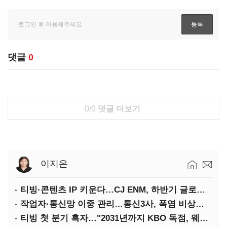
댓글
0
0/0
댓글 더보기
이지은
티빙·콘텐츠 IP 키운다…CJ ENM, 하반기 글로벌 확장 가속
작업자·통신망 이중 관리…통신3사, 폭염 비상대응 돌입
티빙 첫 분기 흑자…"2031년까지 KBO 독점, 웨이브 합병도 속도"