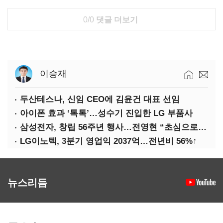
0/0
댓글 더보기
이승재
두산테스나, 신임 CEO에 김윤건 대표 선임
아이폰 효과 ‘톡톡’…성수기 진입한 LG 부품사
삼성전자, 창립 56주년 행사…전영현 “초심으로 경쟁력 회복해야”
LG이노텍, 3분기 영업익 2037억…전년비 56%↑
뉴스리듬