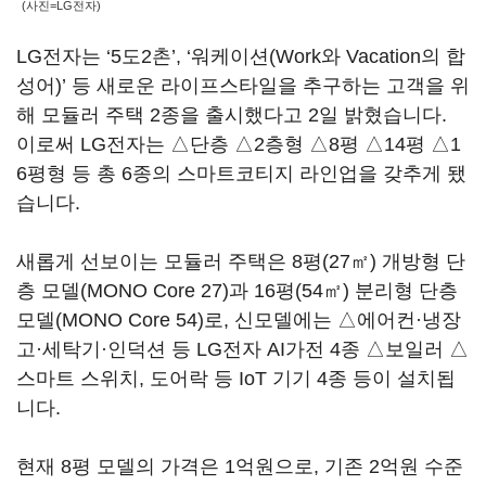
(사진=LG전자)
LG전자는 ‘5도2촌’, ‘워케이션(Work와 Vacation의 합
성어)’ 등 새로운 라이프스타일을 추구하는 고객을 위
해 모듈러 주택 2종을 출시했다고 2일 밝혔습니다.
이로써 LG전자는 △단층 △2층형 △8평 △14평 △1
6평형 등 총 6종의 스마트코티지 라인업을 갖추게 됐
습니다.
새롭게 선보이는 모듈러 주택은 8평(27㎡) 개방형 단
층 모델(MONO Core 27)과 16평(54㎡) 분리형 단층
모델(MONO Core 54)로, 신모델에는 △에어컨·냉장
고·세탁기·인덕션 등 LG전자 AI가전 4종 △보일러 △
스마트 스위치, 도어락 등 IoT 기기 4종 등이 설치됩
니다.
현재 8평 모델의 가격은 1억원으로, 기존 2억원 수준