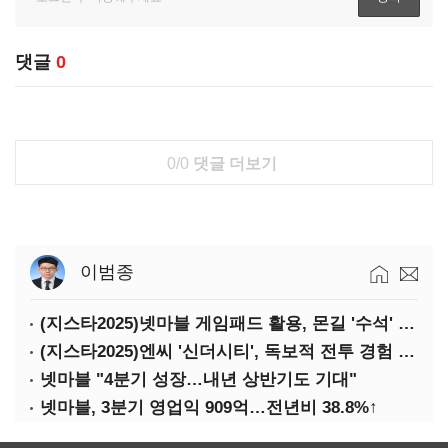
댓글
0
0/0
댓글 더보기
이범종
(지스타2025)넷마블 게임패드 활용, 몬길 '수석' 7대죄 '차석'
(지스타2025)엔씨 '신더시티', 독보적 전투 경험 필요
넷마블 "4분기 성장…내년 상반기도 기대"
넷마블, 3분기 영업익 909억…전년비 38.8%↑