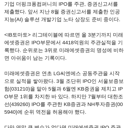
기업 더핑크퐁컴퍼니의 IPO를 주관, 증권신고서를
제출했다. 앞서 지난 8월 증권신고서를 제출한 인공
지능(AI) 솔루션 개발기업 노타 상장도 준비 중이다.
<IB토마토> 리그테이블에 따르면 올 3분기까지 미래
에셋증권은 IPO부문에서 4418억원의 주관실적을 기
록했다. 순위로는 3위로 미래에셋증권의 명성에 비하
면 아쉬움이 남는 기록이다.
미래에셋증권은 연초 LG씨엔에스 공동주관을 시작
으로 실적을 쌓아왔다. 3월 조단위 IPO인
서울보증보
험(031210)
을 맡아 5월과 6월엔 KB증권을 제치고 IP
O부문 1위를 차지한 바 있다. 하지만 7월부터
대한조
선(439260)
IPO를 주관한 KB증권과
NH투자증권(00
5940)
에 순위 역전을 허용해야 했다.
다만 연말 큰 변수가 없다면 미래에셋증권 IPO 주관