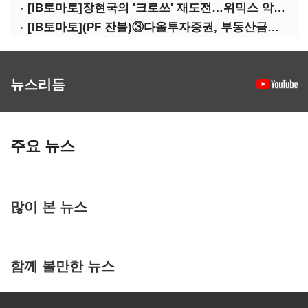
[IB토마토]장현국의 '크로쓰' 재도전…위믹스 악몽 지울 수 있나
[IB토마토](PF 잔불)③다올투자증권, 부동산금융 줄였지만 정상화는 진행형
뉴스리듬
주요 뉴스
많이 본 뉴스
함께 볼만한 뉴스