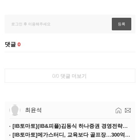
댓글
0
0/0
댓글 더보기
최윤석
[IB토마토](IB&피플)김동식 하나증권 경영전략본부장
[IB토마토]메가스터디, 교육보다 골프장…300억 대여 뒤 보증 리스크