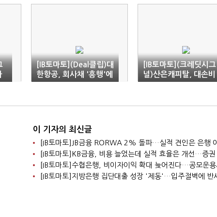
그
[IB토마토](Deal클립)대
[IB토마토](크레딧시그
마
한항공, 회사채 '흥행'에
널)산은캐피탈, 대손비
어
3천억으로 증액 발행
용 '마이너스'…건전성
최상위 입증
이 기자의 최신글