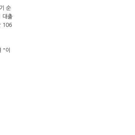
기 순
서 대출
 106
 "이