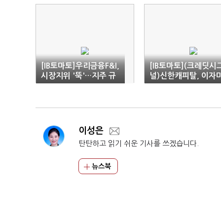
[IB토마토]우리금융F&I,
[IB토마토](크레딧시
시장지위 '뚝'…지주 규
널)신한캐피탈, 이자
제 이중고
진 줄고 대손비용 늘
'이중고'
이성은
탄탄하고 읽기 쉬운 기사를 쓰겠습니다.
뉴스북