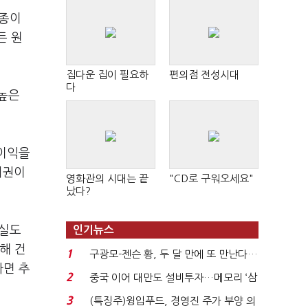
1종이
든 원
집다운 집이 필요하
편의점 전성시대
다
 높은
 이익을
채권이
영화관의 시대는 끝
"CD로 구워오세요"
났다?
손실도
인기뉴스
해 건
1
구광모-젠슨 황, 두 달 만에 또 만난다…
다면 추
로봇·AI 등 논...
2
중국 이어 대만도 설비투자…메모리 ‘삼
국전쟁’
3
(특징주)윙입푸드, 경영진 주가 부양 의