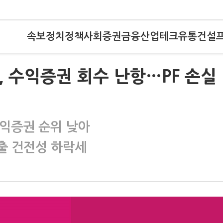
속보
정치
정책
사회
증권
금융
산업
테크
유통
건설
, 수익증권 회수 난항…PF 손실
수익증권 순위 낮아
출 건전성 하락세