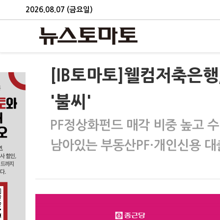
2026.08.07 (금요일)
[IB토마토]웰컴저축은행
'불씨'
PF정상화펀드 매각 비중 높고 
남아있는 부동산PF·개인신용 대