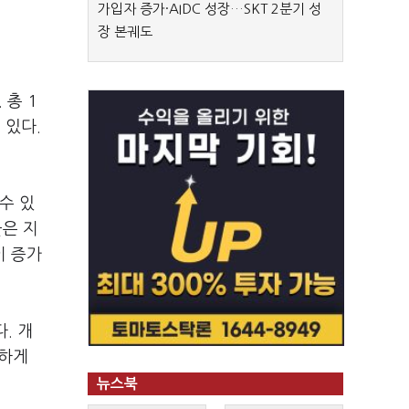
가입자 증가·AIDC 성장…SKT 2분기 성
장 본궤도
총 1
 있다.
수 있
율은 지
이 증가
. 개
득하게
뉴스북