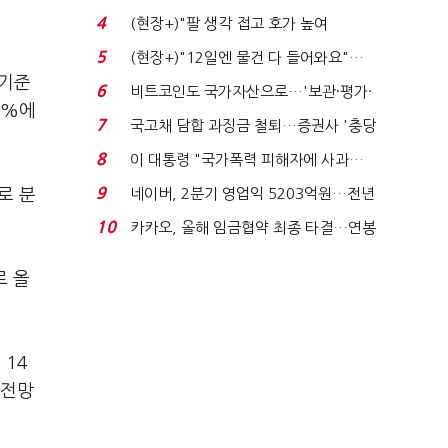
지에 상한가...
4
(현장+)"팔 생각 접고 호가 높여
요"…'덜 똘똘한 한 채' 20...
5
(현장+)"12일엔 물건 다 들어와요"…
 기준
빈 매대 채우며 문 연 ...
6
비트코인도 국가자산으로…'보관·평가·
4%에
처분' 기준은 ...
7
국고채 담합 과징금 철퇴…증권사 '충당
금 폭탄' 우려...
8
이 대통령 "국가폭력 피해자에 사과…
적극적 조사로 진...
9
로 분
네이버, 2분기 영업익 5203억원…전년
비 0.2% 감소...
10
카카오, 올해 임금협약 최종 타결…연봉
6.3% 인상·격려...
로 올
14
 전망