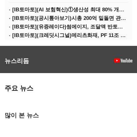
[IB토마토](AI 보험혁신)①생산성 최대 80% 개선…현실은 '실행 격차'
[IB토마토](공시톺아보기)시총 200억 밑돌면 관리종목…상폐 피하려면
[IB토마토](유증레이다)썸에이지, 조달액 반토막…시총 200억 못 넘으면 철회
[IB토마토](크레딧시그널)메리츠화재, PF 11조 노출…부동산 사업성 저하 우려
뉴스리듬
주요 뉴스
많이 본 뉴스