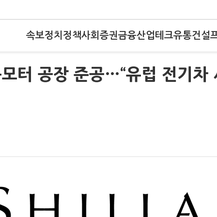
속보
정치
정책
사회
증권
금융
산업
테크
유통
건설
모터 공장 준공…“유럽 전기차 