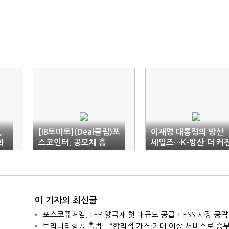
,
[IB토마토](Deal클립)포
이재명 대통령의 방산
화
스코인터, 공모채 흥
세일즈…K-방산 더 커
행…발행액 1000억 늘
다
린다
이 기자의 최신글
포스코퓨처엠, LFP 양극재 첫 대규모 공급…ESS 시장 공략
트리니티항공 출범…“합리적 가격·기대 이상 서비스로 승부