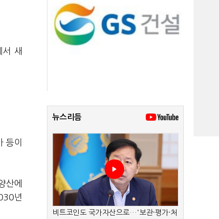
에서 새
뉴스리듬
사 등이
 양산에
030년
비트코인도 국가자산으로…'보관·평가·처