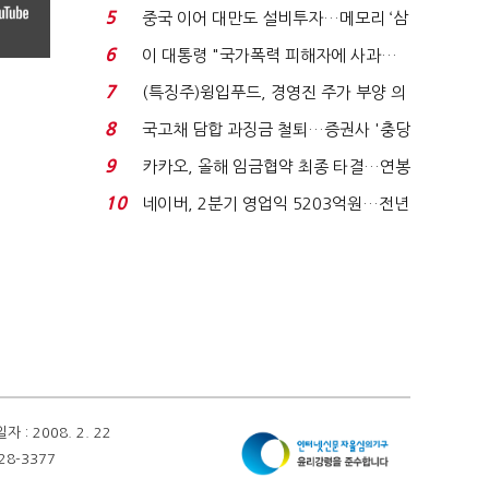
빈 매대 채우며 문 연 ...
5
중국 이어 대만도 설비투자…메모리 ‘삼
국전쟁’
6
이 대통령 "국가폭력 피해자에 사과…
적극적 조사로 진...
7
(특징주)윙입푸드, 경영진 주가 부양 의
지에 상한가...
8
국고채 담합 과징금 철퇴…증권사 '충당
금 폭탄' 우려...
9
카카오, 올해 임금협약 최종 타결…연봉
6.3% 인상·격려...
10
네이버, 2분기 영업익 5203억원…전년
비 0.2% 감소...
 2008. 2. 22
28-3377