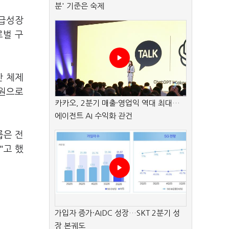
분' 기준은 숙제
 급성장
로벌 구
산 체제
억원으로
카카오, 2분기 매출·영업익 역대 최대…
에이전트 AI 수익화 관건
룹은 전
"고 했
가입자 증가·AIDC 성장…SKT 2분기 성
장 본궤도