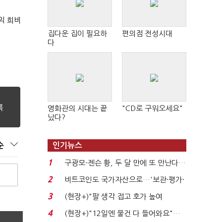
익 희비
집다운 집이 필요하
편의점 전성시대
다
영화관의 시대는 끝
"CD로 구워오세요"
났다?
순
인기뉴스
1
구광모-젠슨 황, 두 달 만에 또 만난다…
로봇·AI 등 논...
2
비트코인도 국가자산으로…'보관·평가·
처분' 기준은 ...
3
(현장+)"팔 생각 접고 호가 높여
요"…'덜 똘똘한 한 채' 20...
4
(현장+)"12일엔 물건 다 들어와요"…