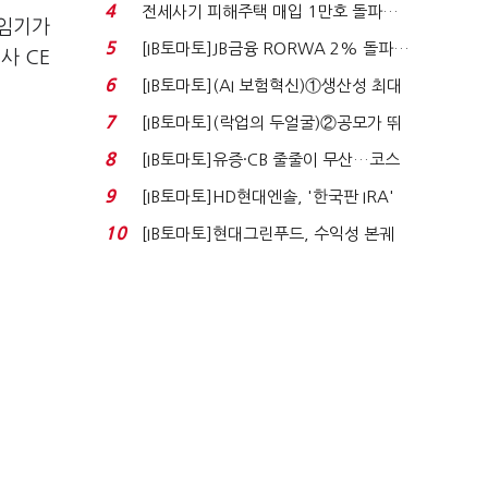
4
전세사기 피해주택 매입 1만호 돌파…
 임기가
누적 피해자 4만2...
5
[IB토마토]JB금융 RORWA 2% 돌파…
사 CE
실적 견인은 은행 ...
6
[IB토마토](AI 보험혁신)①생산성 최대
80% 개선…현실...
7
[IB토마토](락업의 두얼굴)②공모가 뛰
자 첫날 매도…FI ...
8
[IB토마토]유증·CB 줄줄이 무산…코스
닥 벌점 급증에 ...
9
[IB토마토]HD현대엔솔, '한국판 IRA'
수혜 부상…세액공...
10
[IB토마토]현대그린푸드, 수익성 본궤
도…실적 개선에 ...