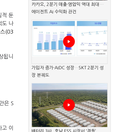
카카오, 2분기 매출·영업익 역대 최대…
에이전트 AI 수익화 관건
실적 둔
석도 나
스(03
예상됩니
가입자 증가·AIDC 성장…SKT 2분기 성
장 본궤도
안은 S
사고 이
배터리 3사, 호남 ESS 시장서 ‘격돌’