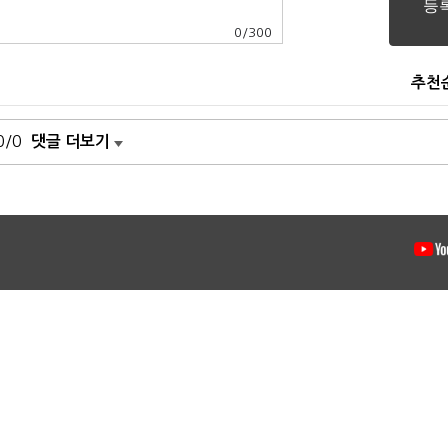
0
/
300
추천
0/0
댓글 더보기