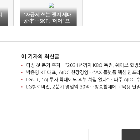
지
"자급제 쓰는 젠지 세대
공략"…SKT, '에어' 브
랜드 론칭
이 기자의 최신글