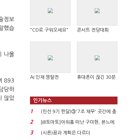
기술정보
 말했습
"CD로 구워오세요"
콘서트 전당대회
이 나올
AI 인재 쟁탈전
휴대폰이 끊긴 30분
 893
 담당하
지 않았
인기뉴스
1
(민선 9기 한달)③'7조 채무' 곳간에 충
격…추미애, 20년...
2
[IB토마토]아워홈 떠난 구미현, 본느에
340억 베팅…가...
3
(시론)꿈과 계획은 다르다