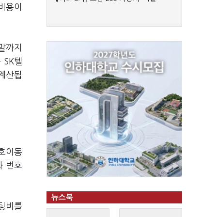
업비용이
연말까지
 SK텔
 계산됩
번호이동
화 번호
뉴스북
케팅비를