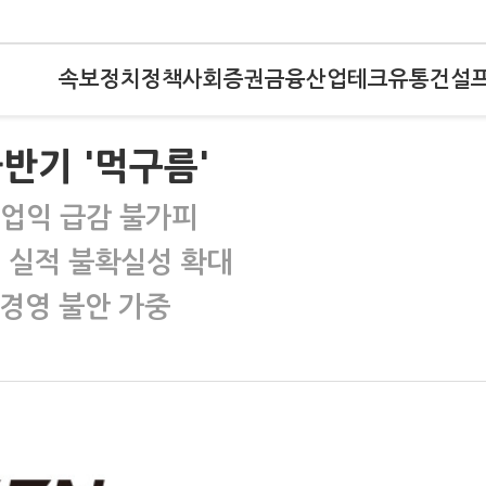
속보
정치
정책
사회
증권
금융
산업
테크
유통
건설
반기 '먹구름'
영업익 급감 불가피
에 실적 불확실성 확대
…경영 불안 가중