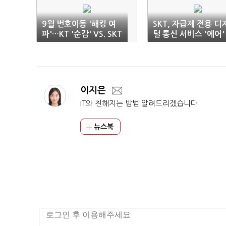
9월 번호이동 '해킹 여
SKT, 자급제 전용 디
파'…KT '순감' VS. SKT
털 통신 서비스 '에어'
·LGU+ '순증'
론칭
이지은
IT와 친해지는 방법 알려드리겠습니다
뉴스북