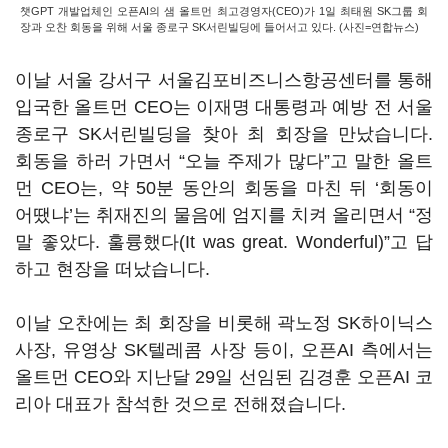
챗GPT 개발업체인 오픈AI의 샘 올트먼 최고경영자(CEO)가 1일 최태원 SK그룹 회
장과 오찬 회동을 위해 서울 종로구 SK서린빌딩에 들어서고 있다. (사진=연합뉴스)
이날 서울 강서구 서울김포비즈니스항공센터를 통해
입국한 올트먼
CEO
는 이재명 대통령과 예방 전 서울
종로구
SK
서린빌딩을 찾아 최 회장을 만났습니다
.
회동을 하러 가면서
“
오늘 주제가 많다
”고 말한
올트
먼 CEO는,
약 50분 동안의 회동을 마친 뒤
‘회동이
어땠냐
’는 취재진의 물음에 엄지를 치켜 올리면서
“정
말 좋았다. 훌륭했다(It was great. Wonderful)
”고 답
하고 현장을 떠났습니다.
이날 오찬에는 최 회장을 비롯해 곽노정
SK
하이닉스
사장
,
유영상
SK
텔레콤 사장 등이
,
오픈
AI
측에서는
올트먼
CEO
와 지난달
29
일 선임된 김경훈 오픈
AI
코
리아 대표가 참석한 것으로 전해졌습니다
.