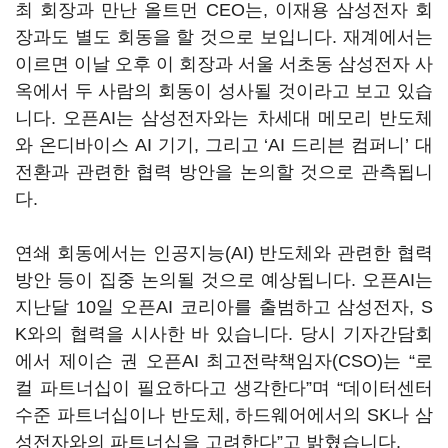
최 회장과 만난 올트먼
CEO는,
이재용 삼성전자 회
장과도 별도 회동을 할 것으로 보입니다.
재계에서는
이르면 이날 오후 이 회장과 서울 서초동 삼성전자 사
옥에서 두 사람의 회동이 성사될 것이라고 보고 있습
니다
.
오픈
AI
는 삼성전자와는 차세대 메모리 반도체
와 온디바이스
AI
기기
,
그리고
‘AI
드리븐 컴퍼니
’
대
전환과 관련한 협력 방안을 논의할 것으로 관측됩니
다
.
연쇄 회동에서는 인공지능
(AI)
반도체와 관련한 협력
방안 등이 집중 논의될 것으로 예상됩니다
.
오픈
AI
는
지난달
10
일 오픈
AI
코리아를 출범하고 삼성전자
, S
K
와의 협력을 시사한 바 있습니다
.
당시 기자간담회
에서 제이슨 권 오픈
AI
최고전략책임자
(CSO)
는
“
로
컬 파트너십이 필요하다고 생각한다
”
며
“
데이터센터
수준 파트너십이나 반도체
,
하드웨어에서의
SK
나 삼
성전자와의 파트너십을 고려한다
”
고 밝혔습니다
.