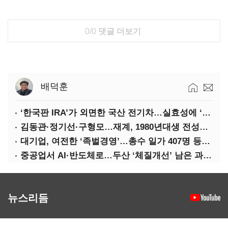
0/0
댓글 더보기
배덕훈
‘한국판 IRA’가 외면한 국산 전기차…실효성에 ‘의문’
김동관·정기선·구형모…재계, 1980년대생 전성시대
대기업, 여전한 ‘족벌경영’…총수 일가 407명 등기임원
중공업서 AI·반도체로…두산 ‘체질개선’ 남은 과제는
뉴스리듬