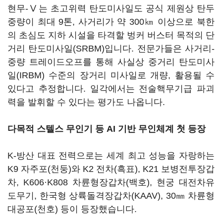
현무-Ⅴ는 초고위력 탄도미사일도 공식 제원상 탄두
중량이 최대 9톤, 사거리가 약 300㎞ 이상으로 북한
의 초심도 지하 시설을 타격할 벙커 버스터 목적의 단
거리 탄도미사일(SRBM)입니다. 전문가들은 사거리-
중량 트레이드오프를 통해 사실상 중거리 탄도미사
일(IRBM) 수준의 장거리 미사일로 개량, 활용될 수
있다고 추정합니다. 일각에서는 전술핵무기급 파괴
력을 발휘할 수 있다는 평가도 나옵니다.
다목적 스텔스 무인기 등 AI 기반 무인체계 첫 등장
K-방산 대표 전력으로는 세계 최고 성능을 자랑하는
K9 자주포(천둥)와 K2 전차(흑표), K21 보병전투장갑
차, K606·K808 차륜형장갑차(백호), 현궁 대전차유
도무기, 한국형 상륙돌격장갑차(KAAV), 30㎜ 차륜형
대공포(천호) 등이 등장했습니다.