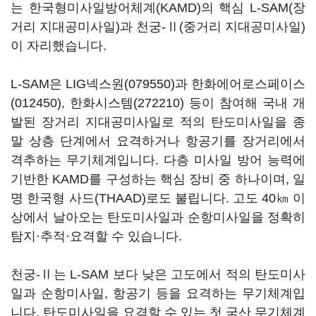
는 한국형미사일방어체계(KAMD)의 핵심 L-SAM(장
거리 지대공미사일)과 천궁-Ⅱ(중거리 지대공미사일)
이 자리했습니다.
L-SAM은
LIG넥스원(079550)
과
한화에어로스페이스
(012450)
,
한화시스템(272210)
등이 참여해 국내 개
발된 장거리 지대공미사일로 적의 탄도미사일을 종
말 상층 단계에서 요격하거나 항공기를 장거리에서
격추하는 무기체계입니다. 다층 미사일 방어 능력에
기반한 KAMD를 구성하는 핵심 장비 중 하나이며, 일
명 한국형 사드(THAAD)로도 불립니다. 고도 40㎞ 이
상에서 날아오는 탄도미사일과 순항미사일을 정확히
탐지·추적·요격할 수 있습니다.
천궁-Ⅱ는 L-SAM 보다 낮은 고도에서 적의 탄도미사
일과 순항미사일, 항공기 등을 요격하는 무기체계입
니다. 탄도미사일을 요격할 수 있는 첫 국산 무기체계