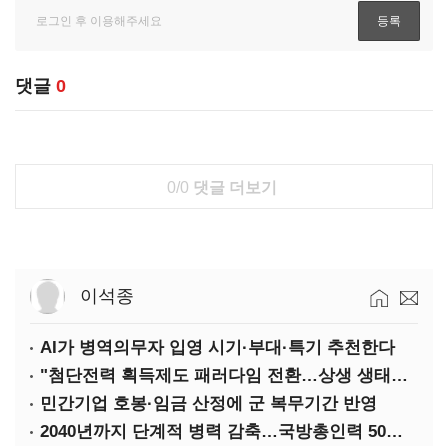
댓글
0
0/0
댓글 더보기
이석종
AI가 병역의무자 입영 시기·부대·특기 추천한다
"첨단전력 획득제도 패러다임 전환…상생 생태계 조성해 대체불가 K-방산 도약"
민간기업 호봉·임금 산정에 군 복무기간 반영
2040년까지 단계적 병력 감축…국방총인력 50만 목표 2차 국방개혁 착수