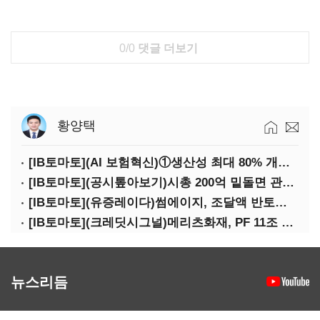
0/0
댓글 더보기
황양택
[IB토마토](AI 보험혁신)①생산성 최대 80% 개선…현실은 '실행 격차'
[IB토마토](공시톺아보기)시총 200억 밑돌면 관리종목…상폐 피하려면
[IB토마토](유증레이다)썸에이지, 조달액 반토막…시총 200억 못 넘으면 철회
[IB토마토](크레딧시그널)메리츠화재, PF 11조 노출…부동산 사업성 저하 우려
뉴스리듬