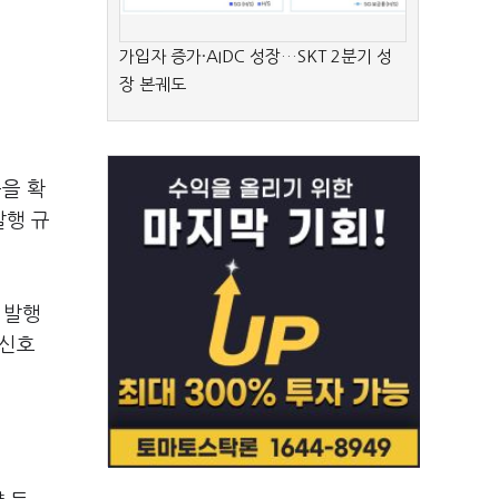
가입자 증가·AIDC 성장…SKT 2분기 성
장 본궤도
문을 확
발행 규
 발행
 신호