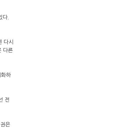
있다.
엔 다시
은 다른
계화하
선 전
증권은