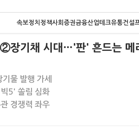
속보
정치
정책
사회
증권
금융
산업
테크
유통
건설
)②장기채 시대…'판' 흔드는 메
장기물 발행 가세
빅5' 쏠림 심화
주관 경쟁력 좌우