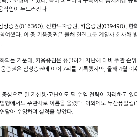
전략을 조정하고 있다. 특히 파트너십 구축이나 틈새시장 공략
움직임이 두드러진다.
삼성증권(016360)
, 신한투자증권,
키움증권(039490)
, 
참여했다. 이 중 키움증권은 올해 한진그룹 계열사 회사채 
.
화되는 가운데, 키움증권은 유일하게 지난해 대비 주관 순위
 키움증권은 삼성증권에 이어 7위를 기록했지만, 올해 4월 
중심으로 한 저신용·고난이도 딜 수임 전략이 자리하고 있다
 발행에서도 주관사로 이름을 올렸다. 이외에도
두산퓨얼셀(3
 연달아 수임하며 실적을 쌓았다.