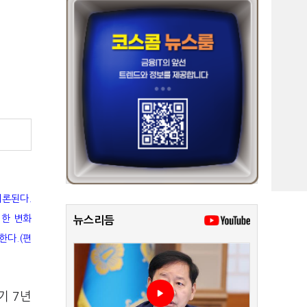
거론된다.
러한 변화
뉴스리듬
한다.(편
기 7년