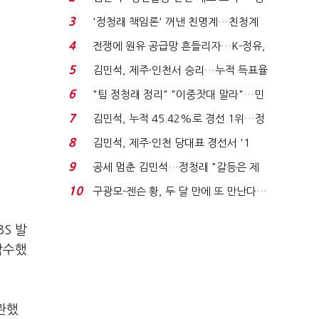
청래 "반명 공세 사...
3
'정청래 책임론' 꺼낸 친명계…친청계
는 추가투표 때리기...
4
전쟁에 원유 공급망 흔들리자…K-정유,
에너지안보 핵심...
5
김민석, 제주·인천서 승리…누적 득표율
'1위 탈환'(종합)...
6
"팀 정청래 정리" "이중잣대 말라"…민
주 최고위원 계파 다...
7
김민석, 누적 45.42%로 경선 1위…정
청래와 격차 0.86%p(...
8
김민석, 제주·인천 당대표 경선서 '1
위'(1보)...
9
공세 멈춘 김민석…정청래 "갈등은 제
가 수습"
10
구광모-젠슨 황, 두 달 만에 또 만난다…
로봇·AI 등 논...
S 발
감수했
관했