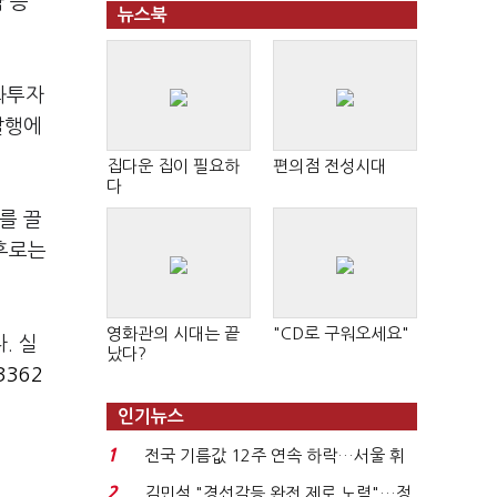
 등
뉴스북
한화투자
발행에
집다운 집이 필요하
편의점 전성시대
다
를 끌
이후로는
영화관의 시대는 끝
"CD로 구워오세요"
. 실
났다?
362
인기뉴스
1
전국 기름값 12주 연속 하락…서울 휘
발윳값 1909원...
2
김민석 "경선갈등 완전 제로 노력"…정