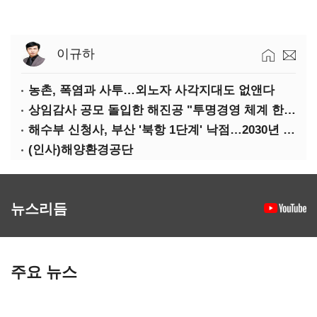
이규하
농촌, 폭염과 사투…외노자 사각지대도 없앤다
상임감사 공모 돌입한 해진공 "투명경영 체계 한층 강화"
해수부 신청사, 부산 '북항 1단계' 낙점…2030년 완공 목표
(인사)해양환경공단
뉴스리듬
주요 뉴스