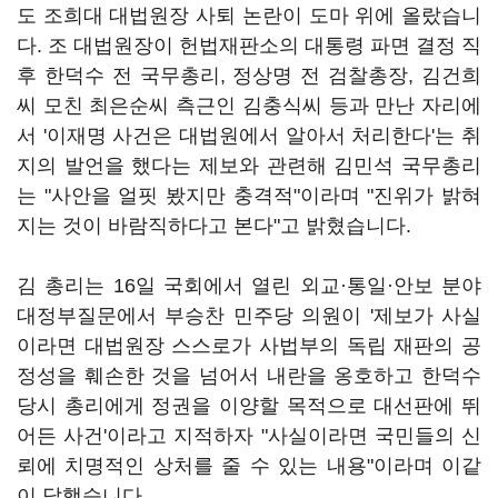
도 조희대 대법원장 사퇴 논란이 도마 위에 올랐습니
다. 조 대법원장이 헌법재판소의 대통령 파면 결정 직
후 한덕수 전 국무총리, 정상명 전 검찰총장, 김건희
씨 모친 최은순씨 측근인 김충식씨 등과 만난 자리에
서 '이재명 사건은 대법원에서 알아서 처리한다'는 취
지의 발언을 했다는 제보와 관련해 김민석 국무총리
는 "사안을 얼핏 봤지만 충격적"이라며 "진위가 밝혀
지는 것이 바람직하다고 본다"고 밝혔습니다.
김 총리는 16일 국회에서 열린 외교·통일·안보 분야
대정부질문에서 부승찬 민주당 의원이 '제보가 사실
이라면 대법원장 스스로가 사법부의 독립 재판의 공
정성을 훼손한 것을 넘어서 내란을 옹호하고 한덕수
당시 총리에게 정권을 이양할 목적으로 대선판에 뛰
어든 사건'이라고 지적하자 "사실이라면 국민들의 신
뢰에 치명적인 상처를 줄 수 있는 내용"이라며 이같
이 답했습니다.