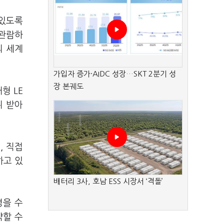
 있도록
 관람하
의 세계
가입자 증가·AIDC 성장…SKT 2분기 성
장 본궤도
형 LE
뒤 받아
, 직접
하고 있
배터리 3사, 호남 ESS 시장서 ‘격돌’
명을 수
약할 수