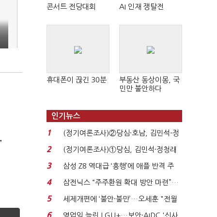
콘서트 전당대회
AI 인재 쟁탈전
휴대폰이 끊긴 30분
부동산 동상이몽, 국
민만 불안하다
인기뉴스
1
(정기여론조사)②당심·호남, 김민석-정
"
청래 '초접전'...
2
(정기여론조사)①당심, 김민석·정청래
'초접전'…대통령 ...
3
삼성 Z8 역대급 ‘흥행’에 애플 반격 주
목…9월 ‘폴...
4
삼전닉스 “주주환원 확대 방안 마련”…
로이터에 성명...
5
세제개편에 ‘불안·불만’…오세훈 "전월
세 구하기 더 ...
6
영업익 늘린 LGU+…보안·AIDC '신사