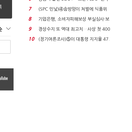
업 드라이브'...
7
(SPC 민낯)④솜방망이 처벌에 식품위
생법 위반 반복...
8
기업은행, 소비자피해보상 부실심사·보
이스피싱 공시 ...
9
경상수지 또 역대 최고치…사상 첫 400
순
억달러에 '3% 성...
10
(정기여론조사)⑤이 대통령 지지율 47.
7%…일주일 만에 ...