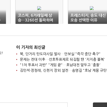
코스피, 6거래일째 상
프레스티지, 송도 대신
규
승…3260선 돌파하며
오송 선택한 이유
연중 최고치
이 기자의 최신글
다!
북, 단거리 탄도미사일 발사…안보실 "즉각 중단 촉구"
문제는 전대 이후…선호투표제로 뒤집힐 땐 '지지층 불복'
"1차 투표서 과반" "게임 끝"…호남대전 앞두고 '충돌'
김민석·정청래, 신천지 장외 설전…송영길 "호남 계몽 규탄