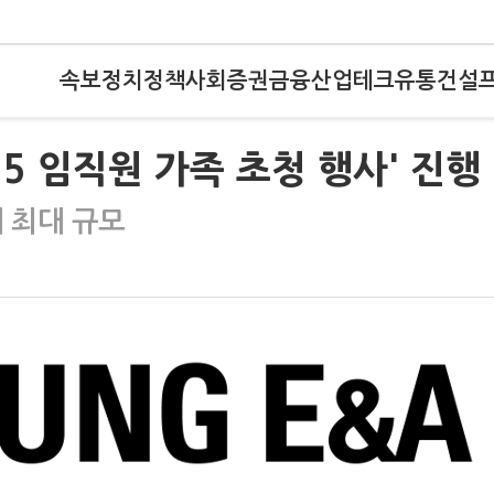
속보
정치
정책
사회
증권
금융
산업
테크
유통
건설
5 임직원 가족 초청 행사' 진행
 최대 규모