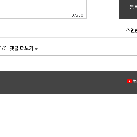
0
/
300
추천
0/0
댓글 더보기