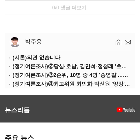
0/0
댓글 더보기
박주용
(시론)의견 없습니다
(정기여론조사)②당심·호남, 김민석-정청래 '초접전'
(정기여론조사)③2순위, 10명 중 4명 '송영길'…정청래 '한 자릿수'
(정기여론조사)④최고위원 최민희·박선원 '양강'…서미화·이성윤·임미애 뒤이어
뉴스리듬
주요 뉴스