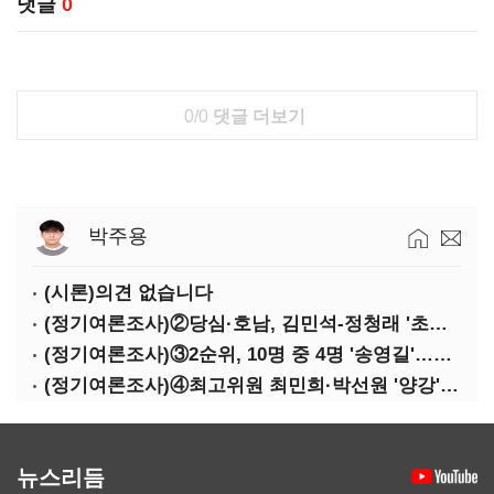
댓글
0
0/0
댓글 더보기
박주용
(시론)의견 없습니다
(정기여론조사)②당심·호남, 김민석-정청래 '초접전'
(정기여론조사)③2순위, 10명 중 4명 '송영길'…정청래 '한 자릿수'
(정기여론조사)④최고위원 최민희·박선원 '양강'…서미화·이성윤·임미애 뒤이어
뉴스리듬