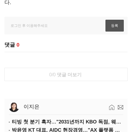
다.
댓글
0
0/0
댓글 더보기
이지은
티빙 첫 분기 흑자…"2031년까지 KBO 독점, 웨이브 합병도 속도"
박윤영 KT 대표, AIDC 현장경영…"AX 플랫폼 핵심 인프라로 키운다"