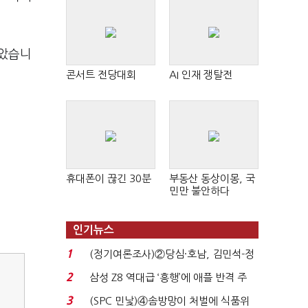
않았습니
콘서트 전당대회
AI 인재 쟁탈전
휴대폰이 끊긴 30분
부동산 동상이몽, 국
민만 불안하다
인기뉴스
1
(정기여론조사)②당심·호남, 김민석-정
청래 '초접전'...
2
삼성 Z8 역대급 ‘흥행’에 애플 반격 주
목…9월 ‘폴...
3
(SPC 민낯)④솜방망이 처벌에 식품위