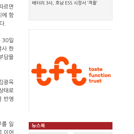
배터리 3사, 호남 ESS 시장서 ‘격돌’
 따르면
기에 항
다.
 30일
열사 한
 부담을
 김광옥
 상태로
을 반영
무를 일
뉴스북
로 이어