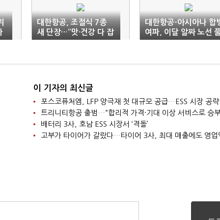
위
대한항공, 조절식 7종
대한항공-아시아나 합
가
새 단장…“맛·건강 다 잡
여파, 이달 알짜 노선 
았다”
린다
이 기자의 최신글
포스코퓨처엠, LFP 양극재 첫 대규모 공급…ESS 시장 공략
트리니티항공 출범…“합리적 가격·기대 이상 서비스로 승부
배터리 3사, 호남 ESS 시장서 ‘격돌’
고부가 타이어가 갈랐다…타이어 3사, 최대 매출에도 영업