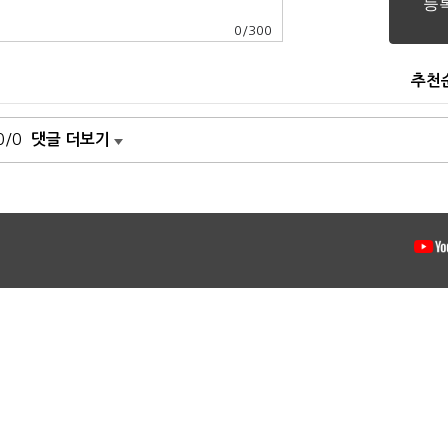
0
/
300
추천
0/0
댓글 더보기