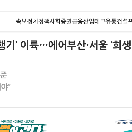
속보
정치
정책
사회
증권
금융
산업
테크
유통
건설
행기’ 이륙…에어부산·서울 ‘희생
기준
야”