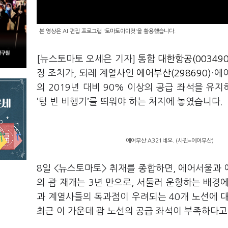
본 영상은 AI 편집 프로그램 '토마토아이컷'을 활용했습니다.
[뉴스토마토 오세은 기자] 통합
대한항공(003490
정 조치가, 되레 계열사인
에어부산(298690)
·에
의 2019년 대비 90% 이상의 공급 좌석을 유
‘텅 빈 비행기’를 띄워야 하는 처지에 놓였습니다.
에어부산 A321네오. (사진=에어부산)
8일 <뉴스토마토> 취재를 종합하면, 에어서울과 
의 괌 재개는 3년 만으로, 서둘러 운항하는 배경
과 계열사들의 독과점이 우려되는 40개 노선에 대
최근 이 가운데 괌 노선의 공급 좌석이 부족하다