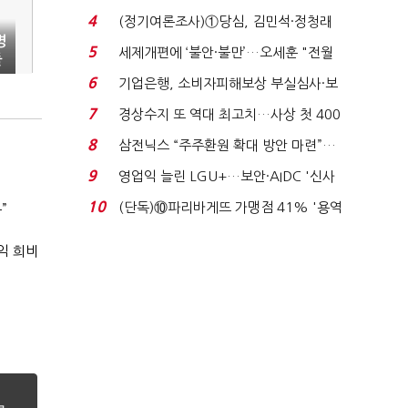
생법 위반 반복...
4
(정기여론조사)①당심, 김민석·정청래
병
'초접전'…대통령 ...
5
세제개편에 ‘불안·불만’…오세훈 "전월
풀
세 구하기 더 ...
6
기업은행, 소비자피해보상 부실심사·보
이스피싱 공시 ...
7
경상수지 또 역대 최고치…사상 첫 400
억달러에 '3% 성...
8
삼전닉스 “주주환원 확대 방안 마련”…
로이터에 성명...
9
영업익 늘린 LGU+…보안·AIDC '신사
업 드라이브'...
10
(단독)⑩파리바게뜨 가맹점 41% '용역
”
제빵기사 없어'…고...
익 희비