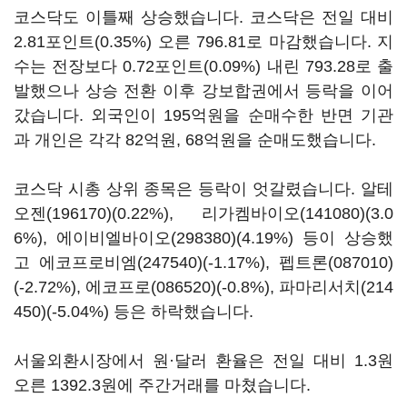
코스닥도 이틀째 상승했습니다. 코스닥은 전일 대비
2.81포인트(0.35%) 오른 796.81로 마감했습니다. 지
수는 전장보다 0.72포인트(0.09%) 내린 793.28로 출
발했으나 상승 전환 이후 강보합권에서 등락을 이어
갔습니다. 외국인이 195억원을 순매수한 반면 기관
과 개인은 각각 82억원, 68억원을 순매도했습니다.
코스닥 시총 상위 종목은 등락이 엇갈렸습니다.
알테
오젠(196170)
(0.22%),
리가켐바이오(141080)
(3.0
6%),
에이비엘바이오(298380)
(4.19%) 등이 상승했
고
에코프로비엠(247540)
(-1.17%),
펩트론(087010)
(-2.72%),
에코프로(086520)
(-0.8%),
파마리서치(214
450)
(-5.04%) 등은 하락했습니다.
서울외환시장에서 원·달러 환율은 전일 대비 1.3원
오른 1392.3원에 주간거래를 마쳤습니다.