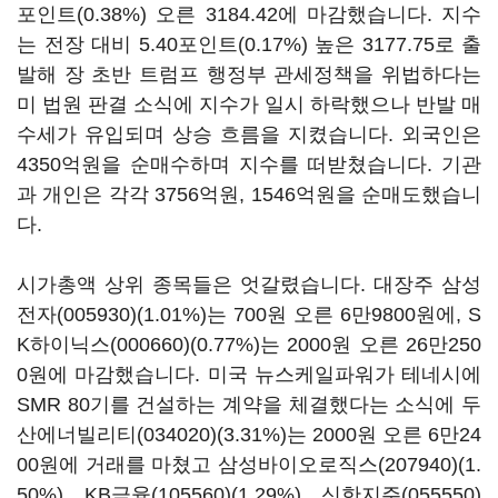
포인트(0.38%) 오른 3184.42에 마감했습니다. 지수
는 전장 대비 5.40포인트(0.17%) 높은 3177.75로 출
발해 장 초반 트럼프 행정부 관세정책을 위법하다는
미 법원 판결 소식에 지수가 일시 하락했으나 반발 매
수세가 유입되며 상승 흐름을 지켰습니다. 외국인은
4350억원을 순매수하며 지수를 떠받쳤습니다. 기관
과 개인은 각각 3756억원, 1546억원을 순매도했습니
다.
시가총액 상위 종목들은 엇갈렸습니다. 대장주
삼성
전자(005930)
(1.01%)는 700원 오른 6만9800원에,
S
K하이닉스(000660)
(0.77%)는 2000원 오른 26만250
0원에 마감했습니다. 미국 뉴스케일파워가 테네시에
SMR 80기를 건설하는 계약을 체결했다는 소식에
두
산에너빌리티(034020)
(3.31%)는 2000원 오른 6만24
00원에 거래를 마쳤고
삼성바이오로직스(207940)
(1.
50%),
KB금융(105560)
(1.29%),
신한지주(055550)