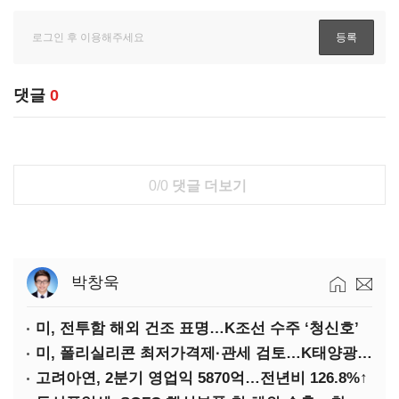
댓글
0
0/0
댓글 더보기
박창욱
미, 전투함 해외 건조 표명…K조선 수주 ‘청신호’
미, 폴리실리콘 최저가격제·관세 검토…K태양광 입지 확대 기대
고려아연, 2분기 영업익 5870억…전년비 126.8%↑