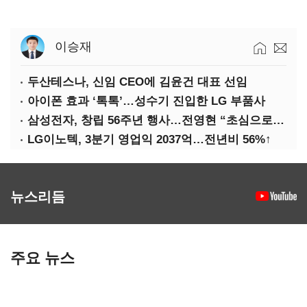
이승재
두산테스나, 신임 CEO에 김윤건 대표 선임
아이폰 효과 ‘톡톡’…성수기 진입한 LG 부품사
삼성전자, 창립 56주년 행사…전영현 “초심으로 경쟁력 회복해야”
LG이노텍, 3분기 영업익 2037억…전년비 56%↑
뉴스리듬
주요 뉴스