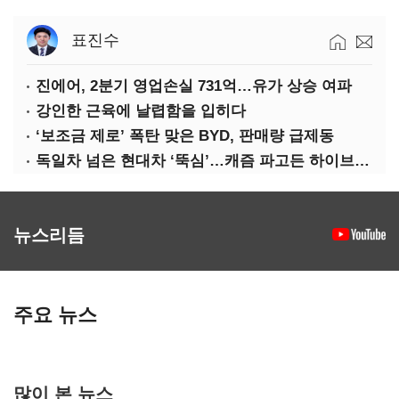
표진수
진에어, 2분기 영업손실 731억…유가 상승 여파
강인한 근육에 날렵함을 입히다
‘보조금 제로’ 폭탄 맞은 BYD, 판매량 급제동
독일차 넘은 현대차 ‘뚝심’…캐즘 파고든 하이브리드 역전극
뉴스리듬
주요 뉴스
많이 본 뉴스