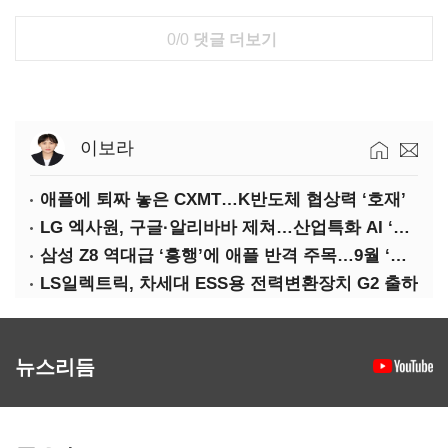
0/0
댓글 더보기
이보라
애플에 퇴짜 놓은 CXMT…K반도체 협상력 ‘호재’
LG 엑사원, 구글·알리바바 제쳐…산업특화 AI ‘속도’
삼성 Z8 역대급 ‘흥행’에 애플 반격 주목…9월 ‘폴더블 대전’
LS일렉트릭, 차세대 ESS용 전력변환장치 G2 출하
뉴스리듬