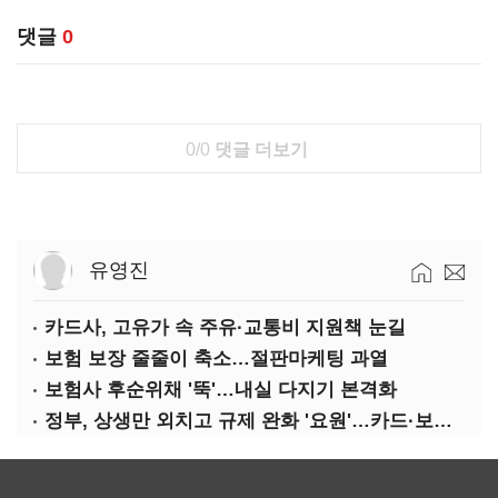
댓글
0
0/0
댓글 더보기
유영진
카드사, 고유가 속 주유·교통비 지원책 눈길
보험 보장 줄줄이 축소…절판마케팅 과열
보험사 후순위채 '뚝'…내실 다지기 본격화
정부, 상생만 외치고 규제 완화 '요원'…카드·보험사 부담 역대급