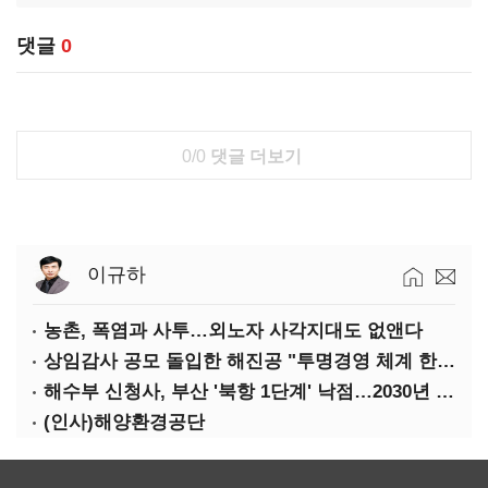
댓글
0
0/0
댓글 더보기
이규하
농촌, 폭염과 사투…외노자 사각지대도 없앤다
상임감사 공모 돌입한 해진공 "투명경영 체계 한층 강화"
해수부 신청사, 부산 '북항 1단계' 낙점…2030년 완공 목표
(인사)해양환경공단