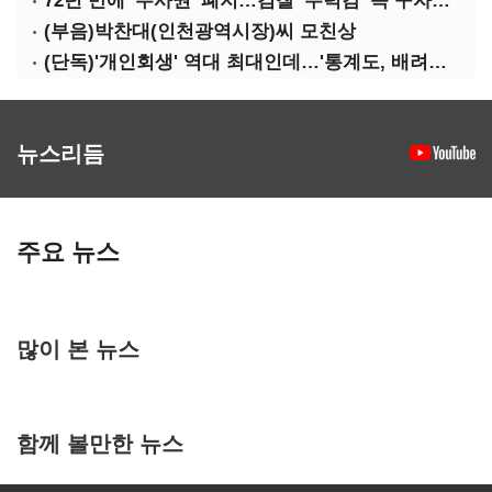
72년 만에 '수사권' 폐지…검찰 '무력감' 속 구자현 사의
(부음)박찬대(인천광역시장)씨 모친상
(단독)'개인회생' 역대 최대인데…'통계도, 배려도' 없는 사법부
뉴스리듬
주요 뉴스
많이 본 뉴스
함께 볼만한 뉴스