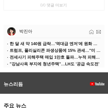
0/0
댓글 더보기
박진아
한 달 새 약 140원 급락…'역대급 엔저'에 원화 변곡점
트럼프, 폴리실리콘 파생상품에 15% 관세…"미 산업 재건"
전세사기 피해주택 매입 1만호 돌파…누적 피해자 4만278명
"강남사옥 부지에 청년주택"…LH도 '공급 속도전'
뉴스리듬
주요 뉴스