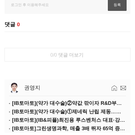
댓글
0
0/0
댓글 더보기
권영지
[IB토마토](약가 대수술)②약값 깎이자 R&D부터 축소…제약업계 비상경영 돌입
[IB토마토](약가 대수술)①제네릭 난립 제동…중소 제약사 수익성 비상
[IB토마토](IB&피플)최진용 루스벤처스 대표·강승순 이사
[IB토마토]그린생명과학, 매출 3배 뛰자 65억 증설…상위 2곳 의존도 82%