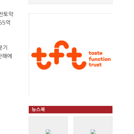
 반토막
55억
분기
지난해에
뉴스북