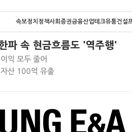
속보
정치
정책
사회
증권
금융
산업
테크
유통
건설
 한파 속 현금흐름도 '역주행'
업이익 모두 줄어
자산 100억 유출