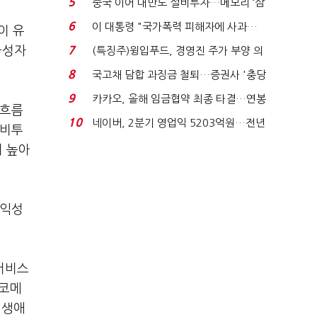
5
중국 이어 대만도 설비투자…메모리 ‘삼
국전쟁’
6
이 대통령 "국가폭력 피해자에 사과…
이 유
적극적 조사로 진...
금성자
7
(특징주)윙입푸드, 경영진 주가 부양 의
지에 상한가...
8
국고채 담합 과징금 철퇴…증권사 '충당
금 폭탄' 우려...
9
카카오, 올해 임금협약 최종 타결…연봉
금흐름
6.3% 인상·격려...
10
네이버, 2분기 영업익 5203억원…전년
설비투
비 0.2% 감소...
이 높아
수익성
 서비스
'코메
 생애