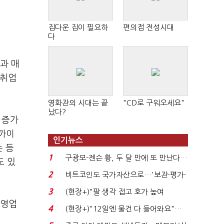
집다운 집이 필요하
편의점 전성시대
다
과 매
 취업
영화관의 시대는 끝
"CD로 구워오세요"
났다?
 증가
가까이
인기뉴스
 등
1
구광모-젠슨 황, 두 달 만에 또 만난다…
도 있
로봇·AI 등 논...
2
비트코인도 국가자산으로…'보관·평가·
처분' 기준은 ...
3
(현장+)"팔 생각 접고 호가 높여
 영업
요"…'덜 똘똘한 한 채' 20...
4
(현장+)"12일엔 물건 다 들어와요"…
빈 매대 채우며 문 연 ...