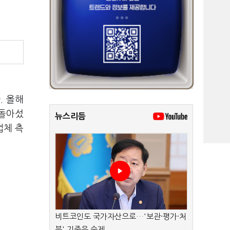
. 올해
 돌아섰
뉴스리듬
업체 측
비트코인도 국가자산으로…'보관·평가·처
분' 기준은 숙제