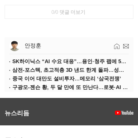
0/0
댓글 더보기
안정훈
SK하이닉스 “AI 수요 대응”…용인·청주 팹에 54조 투자
삼전-포스텍, 초고적층 3D 낸드 한계 돌파…성능·전력효율 개선
중국 이어 대만도 설비투자…메모리 ‘삼국전쟁’
구광모-젠슨 황, 두 달 만에 또 만난다…로봇·AI 등 논의
뉴스리듬