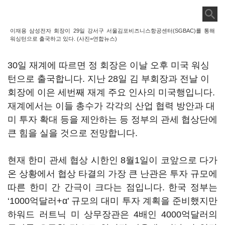
이재용 삼성전자 회장이 29일 강서구 서울김포비즈니스항공센터(SGBAC)를 통해
워싱턴으로 출국하고 있다. (사진=연합뉴스)
30
일 재계에 따르면 정 회장은 이날 오후 미국 워싱
턴으로 출국합니다
.
지난
28
일 김 부회장과 전날 이
회장에 이은 세번째 재계 주요 인사의 미국행입니다
.
재계에서는 이들 총수가 각각의 산업 협력 방안과 대
미 투자 확대 등을 제안하는 등 정부의 관세 협상단에
큰 힘을 실을 것으로 전망합니다
.
현재 한미 관세 협상 시한인
8
월
1
일이 코앞으로 다가
온 상황에서 협상 타결의 가장 큰 난관은 투자 규모에
따른 한미 간 간극이 크다는 점입니다
.
한국 정부는
‘1000
억달러
+
α
’
규모의 대미 투자 계획을 준비했지만
하워드 러트닉 미 상무장관은
4
배인
4000
억달러의