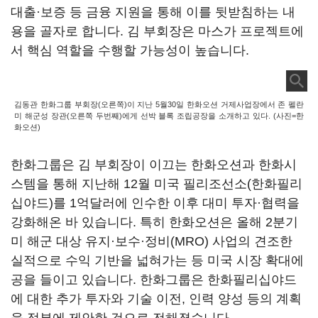
대출·보증 등 금융 지원을 통해 이를 뒷받침하는 내
용을 골자로 합니다
.
김 부회장은 마스가 프로젝트에
서 핵심 역할을 수행할 가능성이 높습니다
.
김동관 한화그룹 부회장(오른쪽)이 지난 5월30일 한화오션 거제사업장에서 존 펠란
미 해군성 장관(오른쪽 두번째)에게 선박 블록 조립공장을 소개하고 있다. (사진=한
화오션)
한화그룹은 김 부회장이 이끄는 한화오션과 한화시
스템을 통해 지난해
12
월 미국 필리조선소
(
한화필리
십야드
)
를
1
억달러에 인수한 이후 대미 투자·협력을
강화해온 바 있습니다
.
특히 한화오션은 올해
2
분기
미 해군 대상 유지·보수·정비
(MRO)
사업의 견조한
실적으로 수익 기반을 넓혀가는 등 미국 시장 확대에
공을 들이고 있습니다
.
한화그룹은 한화필리십야드
에 대한 추가 투자와 기술 이전
,
인력 양성 등의 계획