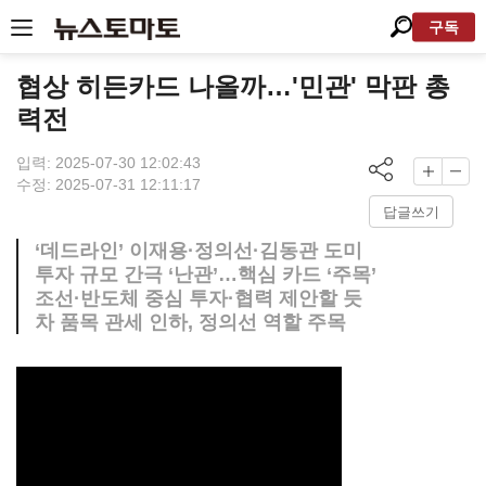
구독
협상 히든카드 나올까…'민관' 막판 총
력전
입력: 2025-07-30 12:02:43
수정: 2025-07-31 12:11:17
답글쓰기
‘데드라인’ 이재용·정의선·김동관 도미
투자 규모 간극 ‘난관’…핵심 카드 ‘주목’
조선·반도체 중심 투자·협력 제안할 듯
차 품목 관세 인하, 정의선 역할 주목