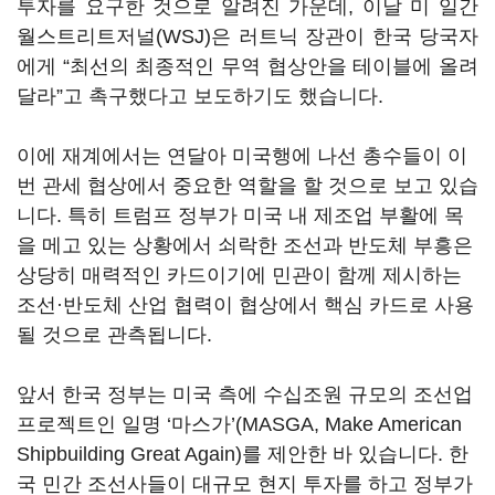
투자를 요구한 것으로 알려진 가운데
,
이날 미 일간
월스트리트저널
(WSJ)
은 러트닉 장관이 한국 당국자
에게
“
최선의 최종적인 무역 협상안을 테이블에 올려
달라
”
고 촉구했다고 보도하기도 했습니다
.
이에 재계에서는 연달아 미국행에 나선 총수들이 이
번 관세 협상에서 중요한 역할을 할 것으로 보고 있습
니다
.
특히 트럼프 정부가 미국 내 제조업 부활에 목
을 메고 있는 상황에서 쇠락한 조선과 반도체 부흥은
상당히 매력적인 카드이기에 민관이 함께 제시하는
조선·반도체 산업 협력이 협상에서 핵심 카드로 사용
될 것으로 관측됩니다
.
앞서 한국 정부는 미국 측에 수십조원 규모의 조선업
프로젝트인 일명
‘
마스가
’(MASGA,
Make American
Shipbuilding Great Again)
를 제안한 바 있습니다
.
한
국 민간 조선사들이 대규모 현지 투자를 하고 정부가