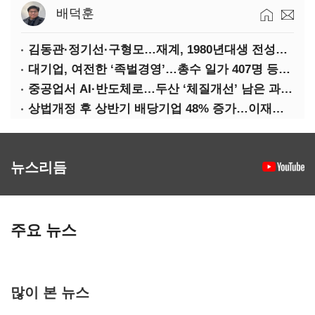
배덕훈
김동관·정기선·구형모…재계, 1980년대생 전성시대
대기업, 여전한 ‘족벌경영’…총수 일가 407명 등기임원
중공업서 AI·반도체로…두산 ‘체질개선’ 남은 과제는
상법개정 후 상반기 배당기업 48% 증가…이재용 배당액 728억 1위
뉴스리듬
주요 뉴스
많이 본 뉴스