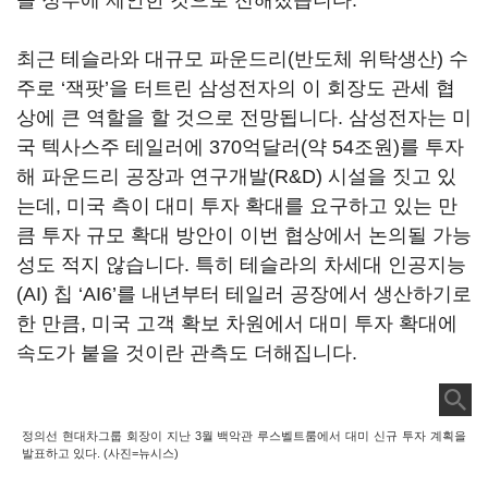
을 정부에 제안한 것으로 전해졌습니다
.
최근 테슬라와 대규모 파운드리
(
반도체 위탁생산
)
수
주로
‘
잭팟
’
을 터트린 삼성전자의 이 회장도 관세 협
상에 큰 역할을 할 것으로 전망됩니다
.
삼성전자는 미
국 텍사스주 테일러에
370
억달러
(
약
54
조원
)
를 투자
해 파운드리 공장과 연구개발
(R&D)
시설을 짓고 있
는데
,
미국 측이 대미 투자 확대를 요구하고 있는 만
큼 투자 규모 확대 방안이 이번 협상에서 논의될 가능
성도 적지 않습니다
.
특히 테슬라의 차세대 인공지능
(AI)
칩
‘AI6’
를 내년부터 테일러 공장에서 생산하기로
한 만큼
,
미국 고객 확보 차원에서 대미 투자 확대에
속도가 붙을 것이란 관측도 더해집니다
.
정의선 현대차그룹 회장이 지난 3월 백악관 루스벨트룸에서 대미 신규 투자 계획을
발표하고 있다. (사진=뉴시스)