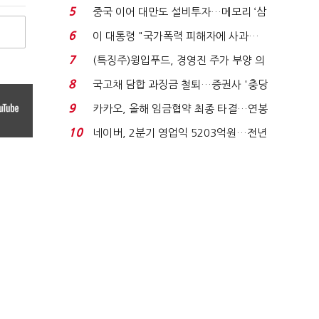
빈 매대 채우며 문 연 ...
5
중국 이어 대만도 설비투자…메모리 ‘삼
국전쟁’
6
이 대통령 "국가폭력 피해자에 사과…
적극적 조사로 진...
7
(특징주)윙입푸드, 경영진 주가 부양 의
지에 상한가...
8
국고채 담합 과징금 철퇴…증권사 '충당
금 폭탄' 우려...
9
카카오, 올해 임금협약 최종 타결…연봉
6.3% 인상·격려...
10
네이버, 2분기 영업익 5203억원…전년
비 0.2% 감소...