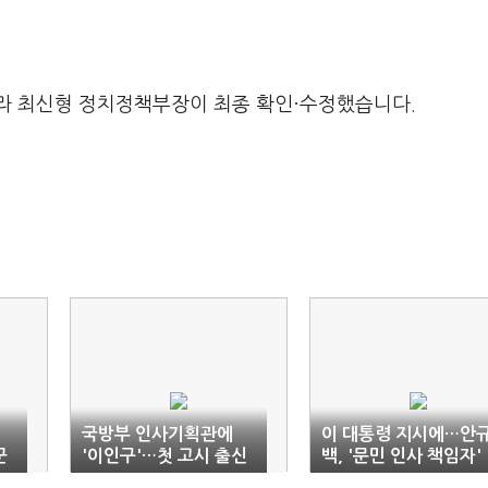
라 최신형 정치정책부장이 최종 확인·수정했습니다.
국방부 인사기획관에
이 대통령 지시에…안
군
'이인구'…첫 고시 출신
백, '문민 인사 책임자'
공무원
픽했다