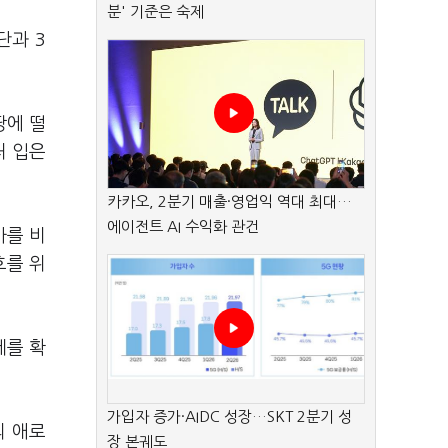
분' 기준은 숙제
단과 3
땅에 떨
처 입은
카카오, 2분기 매출·영업익 역대 최대…
에이전트 AI 수익화 관건
사를 비
호를 위
제를 확
가입자 증가·AIDC 성장…SKT 2분기 성
의 애로
장 본궤도