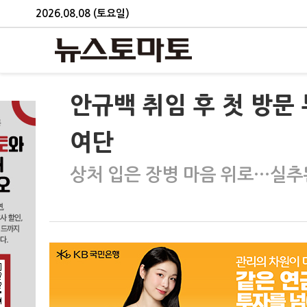
2026.08.08 (토요일)
안규백 취임 후 첫 방문 
여단
상처 입은 장병 마음 위로…실추