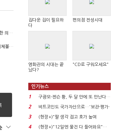
집다운 집이 필요하
편의점 전성시대
다
국방부, 역대 참모총장 사관학교 통합 재검토 요구에 "다양한 의견 수렴해 합리적 시스템 만들 것"
"첨단전력 획득제도 패러다임 전환…상생 생태계 조성해 대체불가 K-방산 도약"
영화관의 시대는 끝
"CD로 구워오세요"
났다?
인기뉴스
1
구광모-젠슨 황, 두 달 만에 또 만난다…
로봇·AI 등 논...
2
비트코인도 국가자산으로…'보관·평가·
처분' 기준은 ...
3
(현장+)"팔 생각 접고 호가 높여
요"…'덜 똘똘한 한 채' 20...
4
(현장+)"12일엔 물건 다 들어와요"…
순