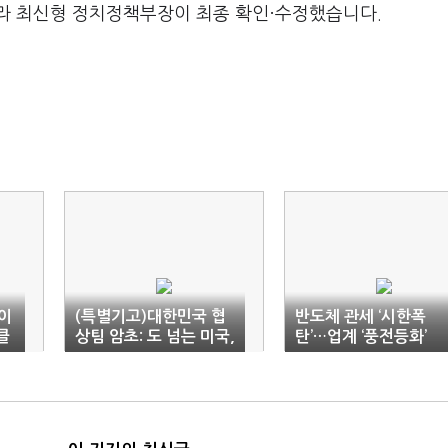
라 최신형 정치정책부장이 최종 확인·수정했습니다.
이
(특별기고)대한민국 협
반도체 관세 ‘시한폭
클
상팀 암초: 도 넘는 미국,
탄’…업계 ‘풍전등화’
선 넘는 극우