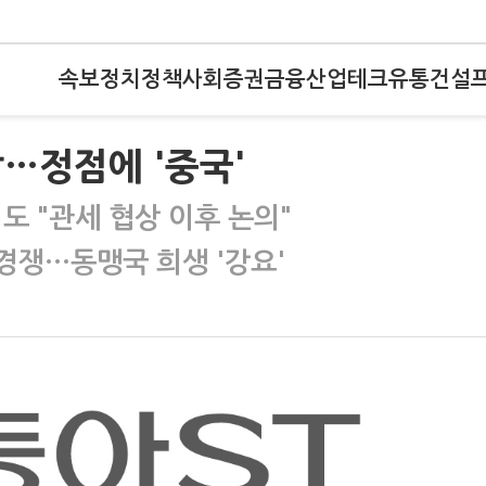
속보
정치
정책
사회
증권
금융
산업
테크
유통
건설
…정점에 '중국'
도 "관세 협상 이후 논의"
 경쟁…동맹국 희생 '강요'