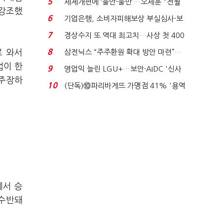
5
세제개편에 ‘불안·불만’…오세훈 "전월
 강조했
세 구하기 더 ...
6
기업은행, 소비자피해보상 부실심사·보
이스피싱 공시 ...
7
경상수지 또 역대 최고치…사상 첫 400
억달러에 '3% 성...
8
로 와서
삼전닉스 “주주환원 확대 방안 마련”…
로이터에 성명...
업이 한
9
영업익 늘린 LGU+…보안·AIDC '신사
 주장하
업 드라이브'...
10
(단독)⑩파리바게뜨 가맹점 41% '용역
제빵기사 없어'…고...
에서 승
 수반돼