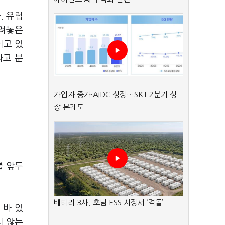
. 유럽
살려놓은
이고 있
라고 분
가입자 증가·AIDC 성장…SKT 2분기 성
장 본궤도
를 앞두
배터리 3사, 호남 ESS 시장서 ‘격돌’
 바 있
지 않는