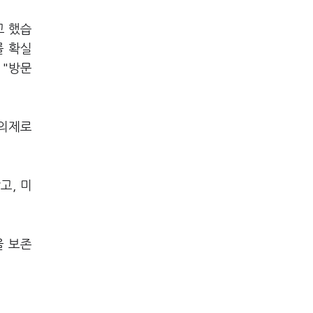
고 했습
를 확실
 "방문
 의제로
고, 미
을 보존