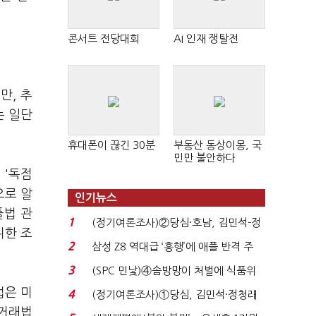
콘서트 전당대회
AI 인재 쟁탈전
만, 추
는 일단
휴대폰이 끊긴 30분
부동산 동상이몽, 국
민만 불안하다
 '독점
으로 알
인기뉴스
플법 관
1
(정기여론조사)②당심·호남, 김민석-정
위한 조
청래 '초접전'...
2
삼성 Z8 역대급 ‘흥행’에 애플 반격 주
목…9월 ‘폴...
3
(SPC 민낯)④솜방망이 처벌에 식품위
생법 위반 반복...
법은 미
4
(정기여론조사)①당심, 김민석·정청래
정거래법
'초접전'…대통령 ...