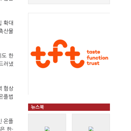
입 확대
·축산물
기도 한
 드러냈
역 협상
 온플법
뉴스북
인 온플
은 한·