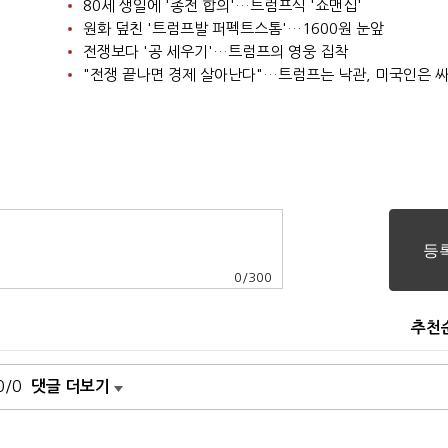
80세 생일에 '종전 합의'…트럼프식 '쇼맨십'
원화 덮친 '트럼프발 퍼펙트스톰'…1600원 눈앞
전쟁보다 '공 세우기'…트럼프의 영웅 집착
"전쟁 끝나면 경제 살아난다"…트럼프는 낙관, 미국인은 
0
/
300
추천
0/0
댓글 더보기