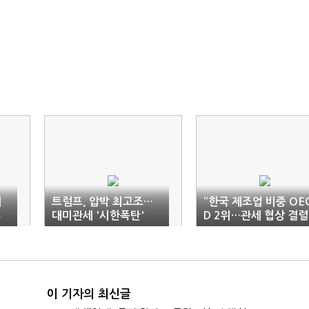
대
트럼프, 압박 최고조…
“한국 제조업 비중 OE
두
대미관세 '시한폭탄'
D 2위…관세 협상 결렬
시 직격탄”
이 기자의 최신글