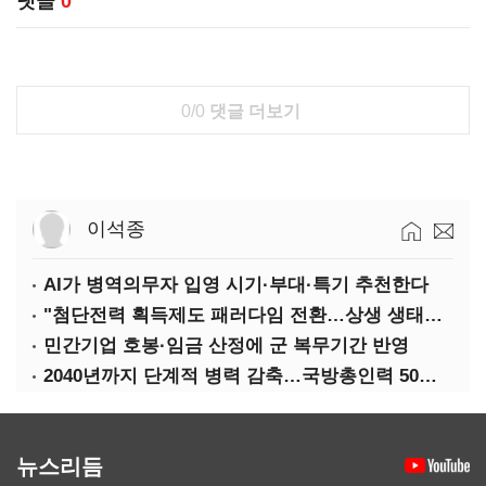
댓글
0
0/0
댓글 더보기
이석종
AI가 병역의무자 입영 시기·부대·특기 추천한다
"첨단전력 획득제도 패러다임 전환…상생 생태계 조성해 대체불가 K-방산 도약"
민간기업 호봉·임금 산정에 군 복무기간 반영
2040년까지 단계적 병력 감축…국방총인력 50만 목표 2차 국방개혁 착수
뉴스리듬