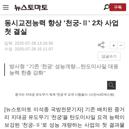
구독
동시교전능력 향상 '천궁-Ⅱ' 2차 사업
첫 결실
입력: 2025-07-28 13:16:00
수정: 2025-07-28 15:11:07
답글쓰기
방사청 "기존 '천궁' 성능개량…탄도미사일 대응
능력 한층 강화"
중거리 지대공 유도무기 체계 '천궁-II' 요격 시험발사. (사진=LIG넥스원)
[뉴스토마토 이석종 국방전문기자] 기존 배치된 중거
리 지대공 유도무기 '천궁'을 탄도미사일 요격 능력이
보강된 '천궁-Ⅱ'로 성능 개량하는 사업의 첫 결과물