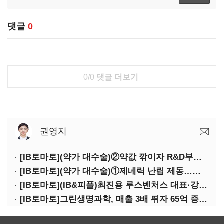
댓글
0
0/0
댓글 더보기
권영지
[IB토마토](약가 대수술)②약값 깎이자 R&D부터 축소…제약업계 비상경영 돌입
[IB토마토](약가 대수술)①제네릭 난립 제동…중소 제약사 수익성 비상
[IB토마토](IB&피플)최진용 루스벤처스 대표·강승순 이사
[IB토마토]그린생명과학, 매출 3배 뛰자 65억 증설…상위 2곳 의존도 82%