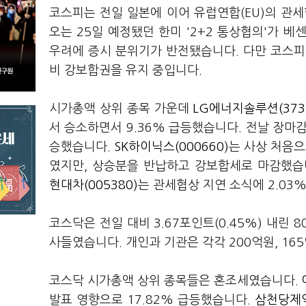
코스피는 전일 일본에 이어 유럽연합(EU)의 관
오는 25일 예정됐던 한미 '2+2 통상협의'가 
우려에 증시 분위기가 반전됐습니다. 다만 코스피
비 강보합권을 유지 중입니다.
시가총액 상위 종목 가운데
LG에너지솔루션(373
서 승소하면서 9.36% 급등했습니다. 전날 장마
승했습니다.
SK하이닉스(000660)
는 사상 처음으
였지만, 상승분을 반납하고 강보합세로 마감했습
현대차(005380)
는 관세협상 지연 소식에 2.03
코스닥은 전일 대비 3.67포인트(0.45%) 내린
사들였습니다. 개인과 기관은 각각 200억원, 16
코스닥 시가총액 상위 종목들은 혼조세였습니다.
발표 영향으로 17.82% 급등했습니다.
삼천당제약