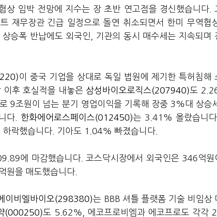
세협상 임박 전망에 지수는 장 초반 연고점을 경신했습니다.
베센트 재무장관 긴급 일정으로 돌연 취소되면서 한미 무역협
 상승폭 반납에도 외국인, 기관의 동시 매수세는 지속되며
220)
이 중국 기업을 상대로 독일 법원에 제기한 특허침해
감 이후 호실적을 내놓은
삼성바이오로직스(207940)
도 2.
로 9조원이 넘는 분기 영업이익을 기록해 장중 3%대 상승
니다.
한화에어로스페이스(012450)
는 3.41% 올랐습니다
% 하락했습니다. 기아도 1.04% 빠졌습니다.
 809.89에 마감했습니다. 코스닥시장에서 외국인은 346억
5억원을 매도했습니다.
에이비엘바이오(298380)
는 BBB 셔틀 플랫폼 기술 비임상
(000250)
도 5.62%, 에코프로비엠과 에코프로도 각각 2