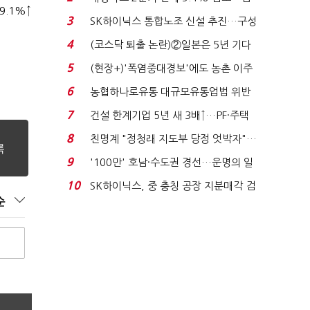
9.1%↑
플러스 사태 여파...
3
SK하이닉스 통합노조 신설 추진…구성
원 간 성과급 불...
4
(코스닥 퇴출 논란)②일본은 5년 기다
려주는데 우리는 ...
5
(현장+)'폭염중대경보'에도 농촌 이주
노동자는 강행군…'야...
6
농협하나로유통 대규모유통업법 위반
적발…공정위, 과...
7
건설 한계기업 5년 새 3배↑…PF·주택
침체에 재무 ...
8
친명계 "정청래 지도부 당정 엇박자"…
친청계 "신천지 오...
9
'100만' 호남·수도권 경선…운명의 일
주일
10
SK하이닉스, 중 충칭 공장 지분매각 검
순
토?…“확정된 바...