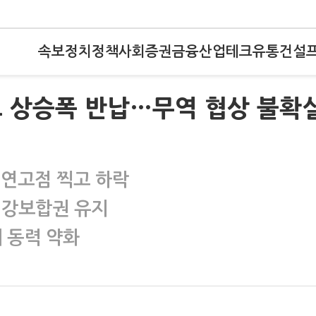
속보
정치
정책
사회
증권
금융
산업
테크
유통
건설
도 상승폭 반납…무역 협상 불확
 연고점 찍고 하락
 강보합권 유지
세 동력 약화