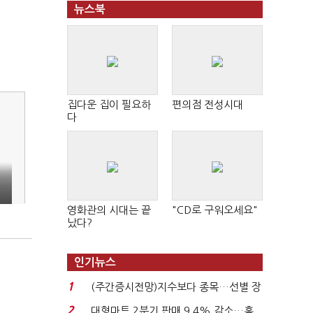
뉴스북
집다운 집이 필요하
편의점 전성시대
다
영화관의 시대는 끝
"CD로 구워오세요"
났다?
인기뉴스
1
(주간증시전망)지수보다 종목…선별 장
세 이어진다...
2
대형마트 2분기 판매 9.4% 감소…홈