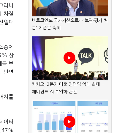
 그러나
상 차질
비트코인도 국가자산으로…'보관·평가·처
 전일대
분' 기준은 숙제
 소송에
26% 상
세를 보
. 반면
카카오, 2분기 매출·영업익 역대 최대…
에이전트 AI 수익화 관건
원어치를
 데이터
.47%