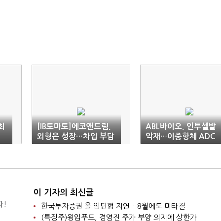
최
[IB토마토]에코앤드림,
ABL바이오, 인투셀발
외형은 성장…차입 부담
악재…이중항체 ADC
은 '경고등'
성과로 극복한다
이 기자의 최신글
다!
한국투자증권 올 임단협 지연…8월에도 미타결
(특징주)윙입푸드, 경영진 주가 부양 의지에 상한가