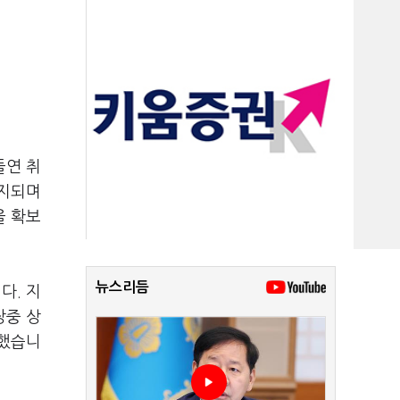
돌연 취
유지되며
을 확보
뉴스리듬
다. 지
장중 상
수했습니