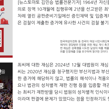
[뉴스토마토 김민승 법률전문기자] 1964년 자
의로 징역 10개월에 집행유예 2년을 선고받은 최
차례 열린 공판준비기일에선 증인채택 및 입증계획
은 검찰이 제출한 증거에 유사한 사건의 검찰 불기
한국여성의전화 등 전국의 여성·시민사회단체는
해자의 정당방위 인정을 위한 재심 개시 촉구
번 재심은 성폭행을 시도한 남성의 혀를 깨물
위를 인정해줄 것을 요구하며 청구한 것이다.
최씨에 대한 재심은 2024년 12월 대법원이 재
씨는 2020년 재심을 청구했지만 부산지법과 부
한 증거에 해당하지 않고, 법률의 해석이나 적용의
요나 법관의 성차별적 재판 진행 등을 입증할 객
는 최씨가 재판받을 당시 법원의 성차별적 인식이
이라며 판결에 문제가 있었다는 점을 인정하기도 