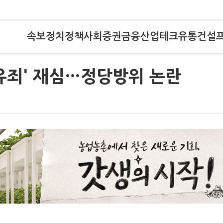
속보
정치
정책
사회
증권
금융
산업
테크
유통
건설
유죄' 재심…정당방위 논란