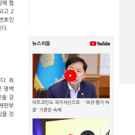
상해 혐
되고 2
 변호인
니다.
뉴스리듬
다. 최
운 명백
진술 강
비트코인도 국가자산으로…'보관·평가·처
 재판부
분' 기준은 숙제
았을 것