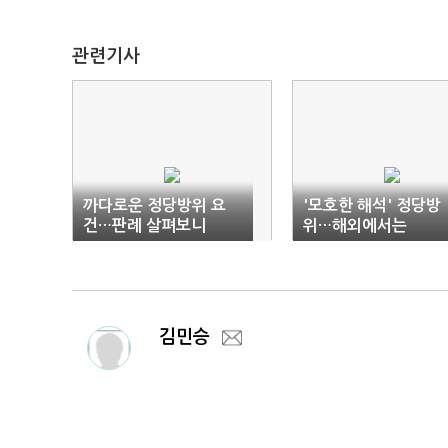
관련기사
까다로운 정당방위 요
'모호한 해석' 정당방
건…판례 살펴보니
위…해외에서는
김민승