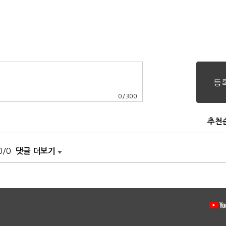
0
/
300
추천
0/0
댓글 더보기