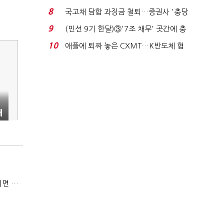
비 0.2% 감소...
8
국고채 담합 과징금 철퇴…증권사 '충당
금 폭탄' 우려...
9
(민선 9기 한달)③'7조 채무' 곳간에 충
격…추미애, 20년...
10
애플에 퇴짜 놓은 CXMT…K반도체 협
상력 ‘호재’...
대
6만원 고기 먹고 징역 1년?…'무전취식' 소액이라도 상습이면 사기죄