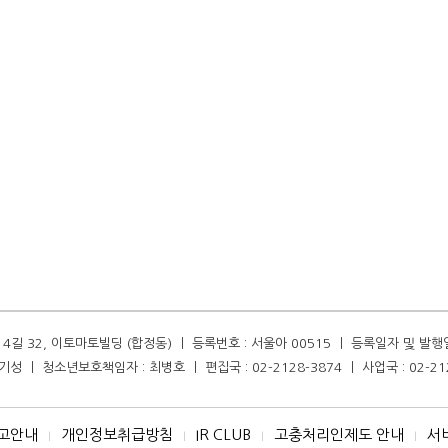
길 32, 이토마토빌딩 (합정동) ㅣ 등록번호 : 서울아 00515 ㅣ 등록일자 및 발행일자 :
성 ㅣ 청소년보호책임자 : 최병호 ㅣ 편집국 : 02-2128-3874 ㅣ 사업국 : 02-21
고안내
개인정보취급방침
IR CLUB
고충처리인제도 안내
서
I
I
I
I