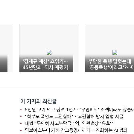
'김재규 재심' 초읽기…
부당한 폭행 말렸는데
45년만의 '역사 재평가'
'공동폭행'이라고'?…
어떻게?
응책은?
이 기자의 최신글
"학부모 폭언도 교권침해"…교권침해 방지 입법 시급
대법 "무면허 사고부담금 1억, 약관법상 '유효'"
딥보이스부터 가짜 잔고증명서까지… 진화하는 AI 범죄