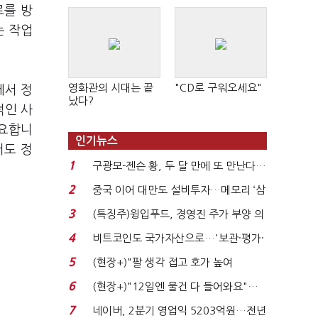
로를 방
는 작업
영화관의 시대는 끝
"CD로 구워오세요"
에서 정
났다?
적인 사
필요합니
인기뉴스
서도 정
1
구광모-젠슨 황, 두 달 만에 또 만난다…
로봇·AI 등 논...
2
중국 이어 대만도 설비투자…메모리 ‘삼
국전쟁’
3
(특징주)윙입푸드, 경영진 주가 부양 의
지에 상한가...
4
비트코인도 국가자산으로…'보관·평가·
처분' 기준은 ...
5
(현장+)"팔 생각 접고 호가 높여
요"…'덜 똘똘한 한 채' 20...
6
(현장+)"12일엔 물건 다 들어와요"…
빈 매대 채우며 문 연 ...
7
네이버, 2분기 영업익 5203억원…전년