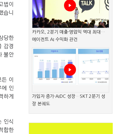
산고법이
적했습니
카카오, 2분기 매출·영업익 역대 최대…
 상당한
에이전트 AI 수익화 관건
을 감경
타 불안
모든 이
우에 인
엄격하게
가입자 증가·AIDC 성장…SKT 2분기 성
장 본궤도
는 인식
 적합한