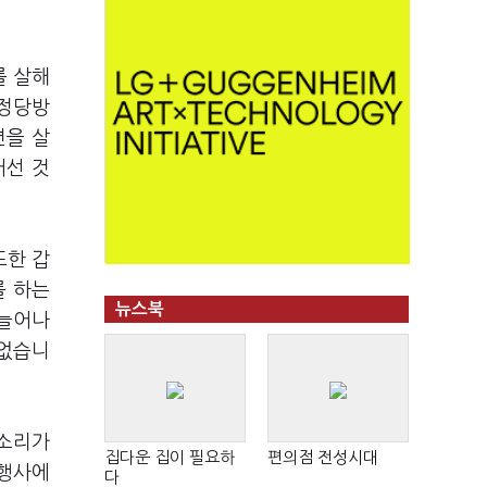
를 살해
 정당방
편을 살
어선 것
또한 갑
를 하는
뉴스북
 늘어나
 없습니
목소리가
집다운 집이 필요하
편의점 전성시대
 행사에
다