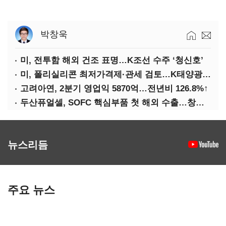
박창욱
미, 전투함 해외 건조 표명…K조선 수주 ‘청신호’
미, 폴리실리콘 최저가격제·관세 검토…K태양광 입지 확대 기대
고려아연, 2분기 영업익 5870억…전년비 126.8%↑
두산퓨얼셀, SOFC 핵심부품 첫 해외 수출…창사 이래 최대 규모
뉴스리듬
주요 뉴스