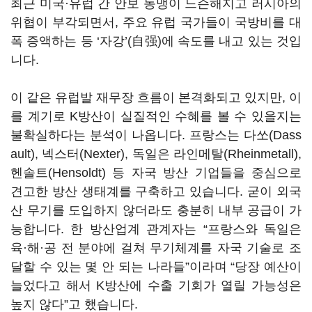
최근 미국·유럽 간 안보 동맹이 느슨해지고 러시아의
위협이 부각되면서, 주요 유럽 국가들이 국방비를 대
폭 증액하는 등
‘
자강
’(
自强
)에 속도를 내고 있는 것입
니다.
이 같은 유럽발 재무장 흐름이 본격화되고 있지만, 이
를 계기로 K방산이 실질적인 수혜를 볼 수 있을지는
불확실하다는 분석이 나옵니다. 프랑스는 다쏘(Dass
ault), 넥스터(Nexter), 독일은 라인메탈(Rheinmetall),
헨솔트(Hensoldt) 등 자국 방산 기업들을 중심으로
견고한 방산 생태계를 구축하고 있습니다. 굳이 외국
산 무기를 도입하지 않더라도 충분히 내부 공급이 가
능합니다. 한 방산업계 관계자는 “프랑스와 독일은
육·해·공 전 분야에 걸쳐 무기체계를 자국 기술로 조
달할 수 있는 몇 안 되는 나라들”이라며 “당장 예산이
늘었다고 해서 K방산에 수출 기회가 열릴 가능성은
높지 않다”고 했습니다.