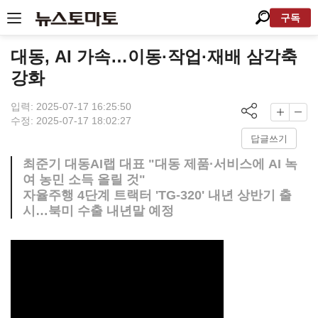
구독
대동, AI 가속…이동·작업·재배 삼각축
강화
입력: 2025-07-17 16:25:50
수정: 2025-07-17 18:02:27
답글쓰기
최준기 대동AI랩 대표 "대동 제품·서비스에 AI 녹
여 농민 소득 올릴 것"
자율주행 4단계 트랙터 'TG-320' 내년 상반기 출
시…북미 수출 내년말 예정