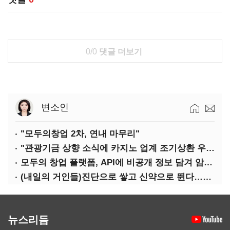
0/0
댓글 더보기
변소인
"모두의창업 2차, 연내 마무리"
"관광기금 상향 소식에 카지노 업계 조기상환 우려"
모두의 창업 플랫폼, API에 비공개 정보 담겨 암호키까지 새나갔다
(내일의 거인들)진단으로 쌓고 신약으로 뛴다…세니젠의 대전환
뉴스리듬