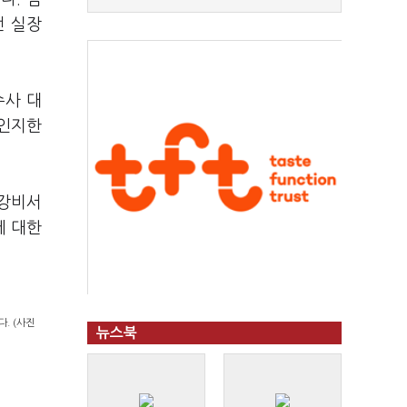
전 실장
수사 대
 인지한
기강비서
에 대한
. (사진
뉴스북