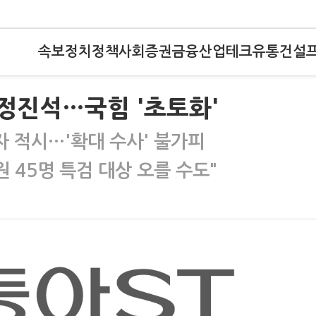
속보
정치
정책
사회
증권
금융
산업
테크
유통
건설
·정진석…국힘 '초토화'
 적시…'확대 수사' 불가피
 45명 특검 대상 오를 수도"