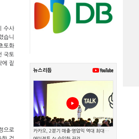
이 수사
몰렸습니
"초토화
전 국토
팎에 짙
뉴스리듬
결정으로
카카오, 2분기 매출·영업익 역대 최대…
중한 겁
에이전트 AI 수익화 관건