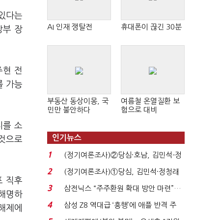
 있다는
AI 인재 쟁탈전
휴대폰이 끊긴 30분
방부 장
주현 전
를 가능
부동산 동상이몽, 국
여름철 온열질환 보
민만 불안하다
험으로 대비
씨를 소
인기뉴스
 것으로
1
(정기여론조사)②당심·호남, 김민석-정
청래 '초접전'...
2
(정기여론조사)①당심, 김민석·정청래
포 직후
'초접전'…대통령 ...
3
삼전닉스 “주주환원 확대 방안 마련”…
 해명하
로이터에 성명...
4
삼성 Z8 역대급 ‘흥행’에 애플 반격 주
 해제에
목…9월 ‘폴...