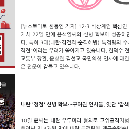
[뉴스토마토 한동인 기자] 12·3 비상계엄 핵심
개시 22일 만에 윤석열씨의 신병 확보에 성공
다. 특히 3대(내란·김건희·순직해병) 특검팀의 
직전"이라는 우려가 쏟아지고 있습니다. 한덕수 전
교통부 장관, 윤상현·김선교 국민의힘 인사에 대한
은 전운이 감돌고 있습니다.
내란 '정점' 신병 확보…구여권 인사들, 잇단 '압색
10일 윤씨는 내란 우두머리 혐의로 고위공직자
풀려난 지 4개월 만에 내란 특검팀에 재구속됐습니