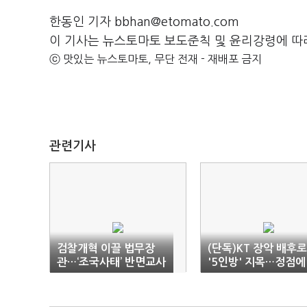
한동인 기자 bbhan@etomato.com
이 기사는 뉴스토마토 보도준칙 및 윤리강령에 따
ⓒ 맛있는 뉴스토마토, 무단 전재 - 재배포 금지
관련기사
검찰개혁 이끌 법무장
(단독)KT 장악 배후로
관…‘조국사태’ 반면교사
'5인방' 지목…정점에
'왕실장' 이관섭