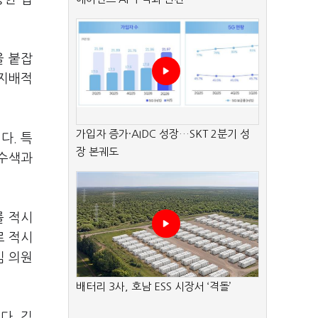
을 붙잡
 지배적
가입자 증가·AIDC 성장…SKT 2분기 성
다. 특
장 본궤도
수수색과
를 적시
로 적시
김 의원
배터리 3사, 호남 ESS 시장서 ‘격돌’
다. 김