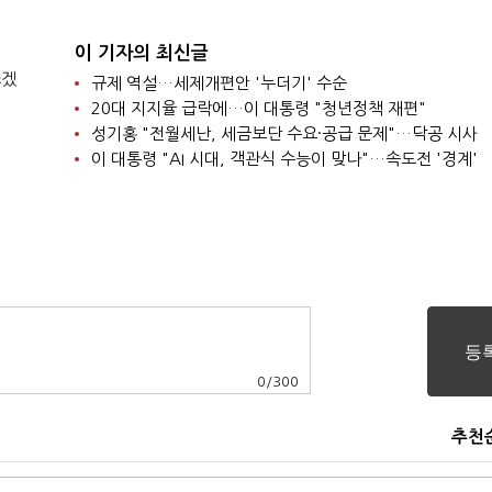
이 기자의 최신글
쓰겠
규제 역설…세제개편안 '누더기' 수순
20대 지지율 급락에…이 대통령 "청년정책 재편"
성기홍 "전월세난, 세금보단 수요·공급 문제"…닥공 시사
이 대통령 "AI 시대, 객관식 수능이 맞나"…속도전 '경계'
0
/
300
추천