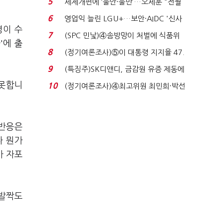
5
세제개편에 ‘불안·불만’…오세훈 "전월
세 구하기 더 ...
6
영업익 늘린 LGU+…보안·AIDC '신사
명이 수
업 드라이브'...
7
(SPC 민낯)④솜방망이 처벌에 식품위
'에 출
생법 위반 반복...
8
(정기여론조사)⑤이 대통령 지지율 47.
7%…일주일 만에 ...
9
(특징주)SK디앤디, 금감원 유증 제동에
장 초반 상한가...
 못합니
10
(정기여론조사)④최고위원 최민희·박선
원 '양강'…서미...
 반응은
다 뭔가
가 자포
 발짝도