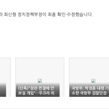
라 최신형 정치정책부장이 최종 확인·수정했습니다.
(단독)"장관 전결에 안
국방부, 박정훈 대령 기
보실 개입"…우크라 위
소한 국방부 검찰단장
장계약 배후에 '김태효'
직무배제
의혹