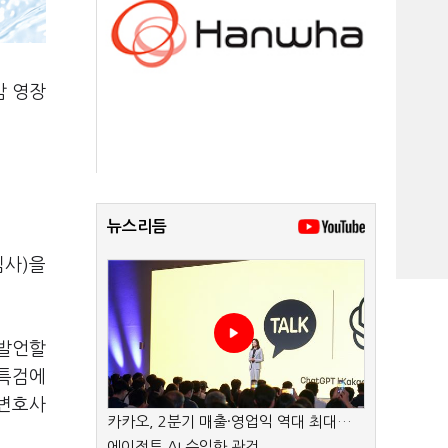
밤 영장
뉴스리듬
심사)을
 발언할
란특검에
 변호사
카카오, 2분기 매출·영업익 역대 최대…
에이전트 AI 수익화 관건