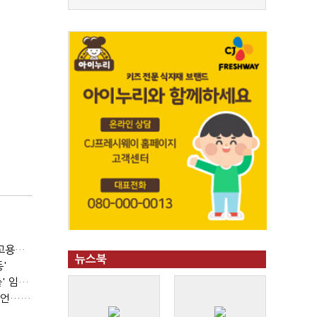
(단독)⑩파리바게뜨 가맹점 41% '용역 제빵기사 없어'…고용불안 속 브랜드가치도 '흔들'
뉴스북
'
(SPC 노조탄압 공판 100회)⑥(단독)'허영인 수사기밀 유출' 임원, 출소하자 '억대 연봉' 고문으로
(SPC 노조탄압 공판 100회)③'노조파괴' 재판 2년 만의 증언…파리바게뜨 지회장 "허영인에 엄벌을"