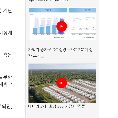
은 지난
△비상계
가입자 증가·AIDC 성장…SKT 2분기 성
씨 측은
장 본궤도
 발부한
새벽 2
부되면,
배터리 3사, 호남 ESS 시장서 ‘격돌’