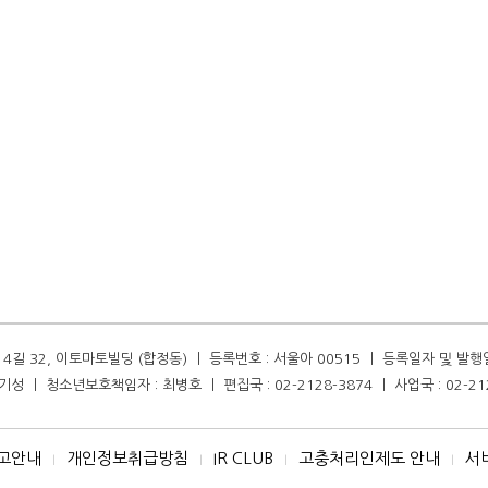
길 32, 이토마토빌딩 (합정동) ㅣ 등록번호 : 서울아 00515 ㅣ 등록일자 및 발행일자 :
성 ㅣ 청소년보호책임자 : 최병호 ㅣ 편집국 : 02-2128-3874 ㅣ 사업국 : 02-21
고안내
개인정보취급방침
IR CLUB
고충처리인제도 안내
서
I
I
I
I