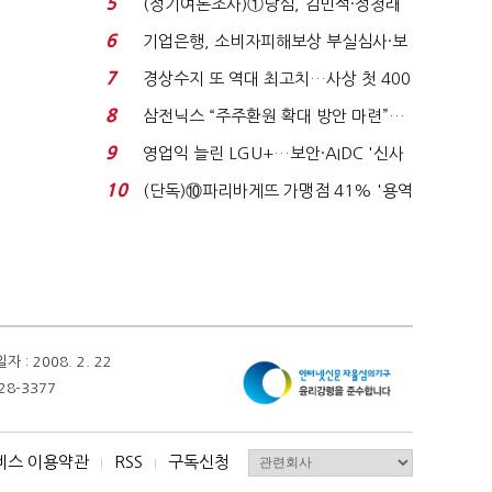
5
(정기여론조사)①당심, 김민석·정청래
'초접전'…대통령 ...
6
기업은행, 소비자피해보상 부실심사·보
이스피싱 공시 ...
7
경상수지 또 역대 최고치…사상 첫 400
억달러에 '3% 성...
8
삼전닉스 “주주환원 확대 방안 마련”…
로이터에 성명...
9
영업익 늘린 LGU+…보안·AIDC '신사
업 드라이브'...
10
(단독)⑩파리바게뜨 가맹점 41% '용역
제빵기사 없어'…고...
 2008. 2. 22
28-3377
비스 이용약관
RSS
구독신청
I
I