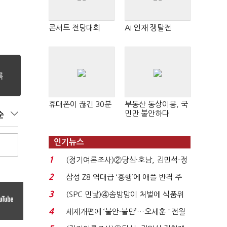
콘서트 전당대회
AI 인재 쟁탈전
휴대폰이 끊긴 30분
부동산 동상이몽, 국
민만 불안하다
순
인기뉴스
1
(정기여론조사)②당심·호남, 김민석-정
청래 '초접전'...
2
삼성 Z8 역대급 ‘흥행’에 애플 반격 주
목…9월 ‘폴...
3
(SPC 민낯)④솜방망이 처벌에 식품위
생법 위반 반복...
4
세제개편에 ‘불안·불만’…오세훈 "전월
세 구하기 더 ...