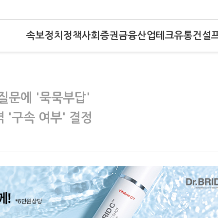
속보
정치
정책
사회
증권
금융
산업
테크
유통
건설
질문에 '묵묵부답'
 '구속 여부' 결정