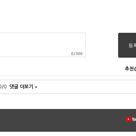
0
/
300
추천
0/0
댓글 더보기