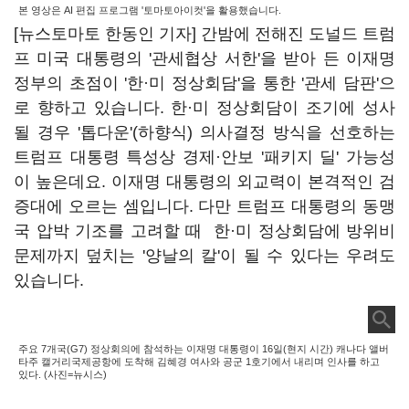
본 영상은 AI 편집 프로그램 '토마토아이컷'을 활용했습니다.
[뉴스토마토 한동인 기자] 간밤에 전해진 도널드 트럼
프 미국 대통령의 '관세협상 서한'을 받아 든 이재명
정부의 초점이 '한·미 정상회담'을 통한 '관세 담판'으
로 향하고 있습니다. 한·미 정상회담이 조기에 성사
될 경우 '톱다운'(하향식) 의사결정 방식을 선호하는
트럼프 대통령 특성상 경제·안보 '패키지 딜' 가능성
이 높은데요. 이재명 대통령의 외교력이 본격적인 검
증대에 오르는 셈입니다. 다만 트럼프 대통령의 동맹
국 압박 기조를 고려할 때 한·미 정상회담에 방위비
문제까지 덮치는 '양날의 칼'이 될 수 있다는 우려도
있습니다.
주요 7개국(G7) 정상회의에 참석하는 이재명 대통령이 16일(현지 시간) 캐나다 앨버
타주 캘거리국제공항에 도착해 김혜경 여사와 공군 1호기에서 내리며 인사를 하고
있다. (사진=뉴시스)