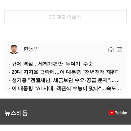
0/0
댓글 더보기
한동인
규제 역설…세제개편안 '누더기' 수순
20대 지지율 급락에…이 대통령 "청년정책 재편"
성기홍 "전월세난, 세금보단 수요·공급 문제"…닥공 시사
이 대통령 "AI 시대, 객관식 수능이 맞나"…속도전 '경계'
뉴스리듬