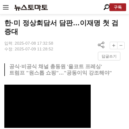
구독
한·미 정상회담서 담판…이재명 첫 검
증대
입력: 2025-07-08 17:32:58
수정: 2025-07-09 11:28:52
답글쓰기
공식·비공식 채널 총동원 '올코트 프레싱'
트럼프 "원스톱 쇼핑"…"공동이익 강조해야"