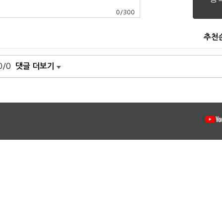
0
/
300
추천
0/0
댓글 더보기