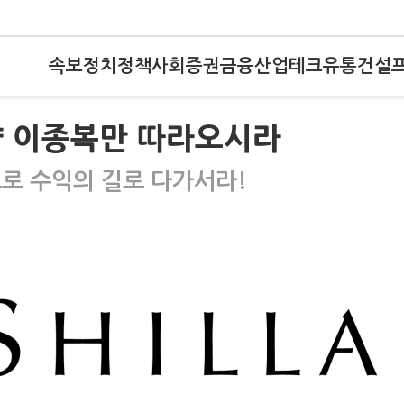
속보
정치
정책
사회
증권
금융
산업
테크
유통
건설
략 이종복만 따라오시라
으로 수익의 길로 다가서라!