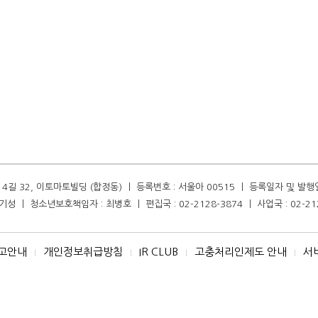
길 32, 이토마토빌딩 (합정동) ㅣ 등록번호 : 서울아 00515 ㅣ 등록일자 및 발행일자 :
성 ㅣ 청소년보호책임자 : 최병호 ㅣ 편집국 : 02-2128-3874 ㅣ 사업국 : 02-21
고안내
개인정보취급방침
IR CLUB
고충처리인제도 안내
서
I
I
I
I