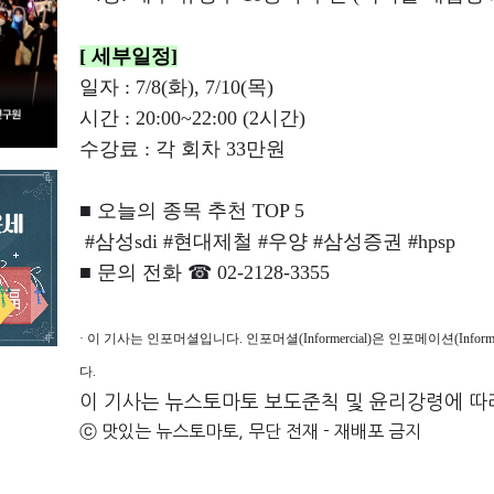
[
세부일정
]
일자
: 7/8(
화
), 7/10(
목
)
시간
: 20:00~22:00 (2
시간
)
수강료
:
각 회차
33
만원
■
오늘의 종목 추천
TOP 5
#
삼성
sdi #
현대제철
#
우양
#
삼성증권
#hpsp
■
문의 전화
☎ 02-2128-3355
· 이 기사는 인포머셜입니다. 인포머셜(Informercial)은 인포메이션(Inf
다.
이 기사는 뉴스토마토 보도준칙 및 윤리강령에 따
ⓒ 맛있는 뉴스토마토, 무단 전재 - 재배포 금지