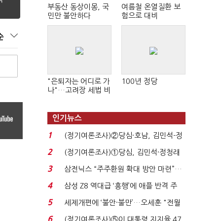
부동산 동상이몽, 국
여름철 온열질환 보
민만 불안하다
험으로 대비
순
"은퇴자는 어디로 가
100년 정당
나"…고려장 세법 비
판 확산
인기뉴스
1
(정기여론조사)②당심·호남, 김민석-정
청래 '초접전'...
2
(정기여론조사)①당심, 김민석·정청래
'초접전'…대통령 ...
3
삼전닉스 “주주환원 확대 방안 마련”…
로이터에 성명...
4
삼성 Z8 역대급 ‘흥행’에 애플 반격 주
목…9월 ‘폴...
5
세제개편에 ‘불안·불만’…오세훈 "전월
세 구하기 더 ...
6
(정기여론조사)⑤이 대통령 지지율 47.