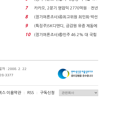
7%…일주일 만에 ...
7
카카오, 2분기 영업익 2770억원…전년
비 36% 증가...
8
(정기여론조사)④최고위원 최민희·박선
원 '양강'…서미...
9
(특징주)SK디앤디, 금감원 유증 제동에
장 초반 상한가...
10
(정기여론조사)⑥민주 46.2% 대 국힘
31.0%…오차범위 밖 ...
 2008. 2. 22
28-3377
비스 이용약관
RSS
구독신청
I
I