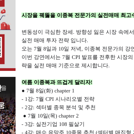
시장을 꿰뚫을 이종복 전문가의 실전매매 최고
변동성이 극심한 장세
.
방향성 잃은 시장 속에서
실전 매매 투자 전략 입니다
.
오는
7
월
8
일과
10
일 저녁
,
이종복 전문가의 강연
이번 강연에서는
7
월
CPI
발표를 전후한 시장의
략을 실전 매매 기준으로 제시합니다
.
여름 이종복과 뜨겁게 달리자
!
● 7
월
8
일
(
화
) chapter 1
- 1
강
: 7
월
CPI
시나리오별 전략
- 2
강
:
섹터별 종목 분석 및 추천
● 7
월
10
일
(
목
) chapter 2
- 3
강
:
실전기업
108
필살기
- 4
강
:
매수 유망주
10
종목 추천
(
섹터별 매집형