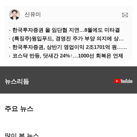
신유미
한국투자증권 올 임단협 지연…8월에도 미타결
(특징주)윙입푸드, 경영진 주가 부양 의지에 상한가
한국투자증권, 상반기 영업이익 2조1701억 원… 전년비 89.1%↑
코스닥 반등, 닷새간 24%↑…1000선 회복은 언제
뉴스리듬
주요 뉴스
많이 본 뉴스